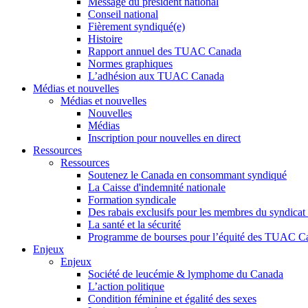
Message du président national
Conseil national
Fièrement syndiqué(e)
Histoire
Rapport annuel des TUAC Canada
Normes graphiques
L’adhésion aux TUAC Canada
Médias et nouvelles
Médias et nouvelles
Nouvelles
Médias
Inscription pour nouvelles en direct
Ressources
Ressources
Soutenez le Canada en consommant syndiqué
La Caisse d'indemnité nationale
Formation syndicale
Des rabais exclusifs pour les membres du syndicat e
La santé et la sécurité
Programme de bourses pour l’équité des TUAC C
Enjeux
Enjeux
Société de leucémie & lymphome du Canada
L’action politique
Condition féminine et égalité des sexes