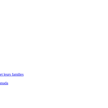
t leurs families
anada