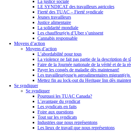
La justice sociale
LE SYNDICAT des travailleurs agricoles
Fierté des TUAC – Fierté syndicale
Jeunes travailleurs
Justice alimentaire
La solidarité mondiale
Les chauffeur(e)s d’Uber s’unissent
Cannabis responsable
Moyens d’action
Moyens d’action
L’abordabilité pour tous
La violence ne fait pas partie de la description de t
Faire de la Journée nationale de la vérité et de la ré
Payer les congés de maladie dès maintenant!
Les travailleur(euse)s agroalimentaires migrant(e)s
Mettez fin au lock-out du Heritage Inn dès mainte
Se syndiquer
Se syndiquer
Pourquoi les TUAC Canada?
L’avantage du syndicat
Les syndicats en faits
Foire aux questions
Tout sur les syndicats
Industries que nous représentons
Les lieux de travail que nous représentons