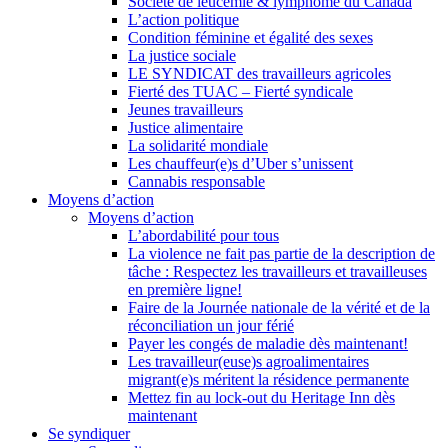
Société de leucémie & lymphome du Canada
L’action politique
Condition féminine et égalité des sexes
La justice sociale
LE SYNDICAT des travailleurs agricoles
Fierté des TUAC – Fierté syndicale
Jeunes travailleurs
Justice alimentaire
La solidarité mondiale
Les chauffeur(e)s d’Uber s’unissent
Cannabis responsable
Moyens d’action
Moyens d’action
L’abordabilité pour tous
La violence ne fait pas partie de la description de
tâche : Respectez les travailleurs et travailleuses
en première ligne!
Faire de la Journée nationale de la vérité et de la
réconciliation un jour férié
Payer les congés de maladie dès maintenant!
Les travailleur(euse)s agroalimentaires
migrant(e)s méritent la résidence permanente
Mettez fin au lock-out du Heritage Inn dès
maintenant
Se syndiquer