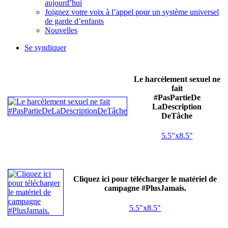
aujourd’hui
Joignez votre voix à l’appel pour un système universel
de garde d’enfants
Nouvelles
Se syndiquer
Le harcèlement sexuel ne
fait
#PasPartieDe
LaDescription
DeTâche
5.5"x8.5"
Cliquez ici pour télécharger le matériel de
campagne #PlusJamais.
5.5"x8.5"