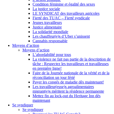
Condition féminine et égalité des sexes
La justice sociale
LE SYNDICAT des travailleurs agricoles
Fierté des TUAC – Fierté syndicale
Jeunes travailleurs
Justice alimentaire
La solidarité mondiale
Les chauffeur(e)s d’Uber s’unissent
Cannabis responsable
Moyens d’action
Moyens d’action
L’abordabilité pour tous
La violence ne fait pas partie de la description de
tâche : Respectez les travailleurs et travailleuses
en première ligne!
Faire de la Journée nationale de la vérité et de la
réconciliation un jour férié
Payer les congés de maladie dès maintenant!
Les travailleur(euse)s agroalimentaires
migrant(e)s méritent la résidence permanente
Mettez fin au lock-out du Heritage Inn dès
maintenant
Se syndiquer
Se syndiquer