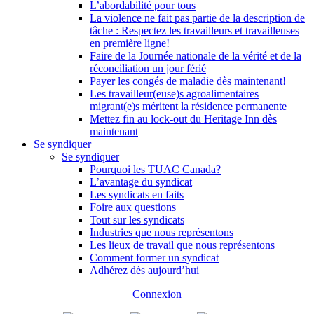
L’abordabilité pour tous
La violence ne fait pas partie de la description de
tâche : Respectez les travailleurs et travailleuses
en première ligne!
Faire de la Journée nationale de la vérité et de la
réconciliation un jour férié
Payer les congés de maladie dès maintenant!
Les travailleur(euse)s agroalimentaires
migrant(e)s méritent la résidence permanente
Mettez fin au lock-out du Heritage Inn dès
maintenant
Se syndiquer
Se syndiquer
Pourquoi les TUAC Canada?
L’avantage du syndicat
Les syndicats en faits
Foire aux questions
Tout sur les syndicats
Industries que nous représentons
Les lieux de travail que nous représentons
Comment former un syndicat
Adhérez dès aujourd’hui
Connexion