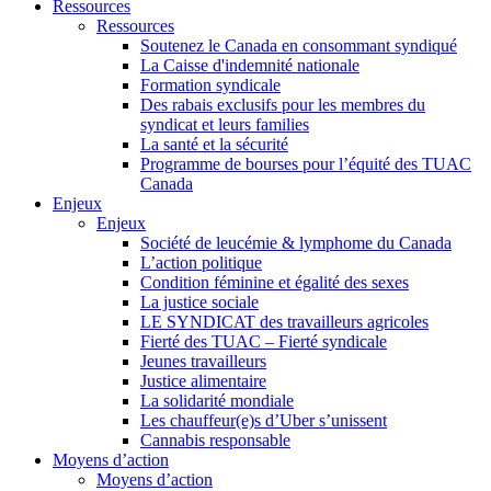
Ressources
Ressources
Soutenez le Canada en consommant syndiqué
La Caisse d'indemnité nationale
Formation syndicale
Des rabais exclusifs pour les membres du
syndicat et leurs families
La santé et la sécurité
Programme de bourses pour l’équité des TUAC
Canada
Enjeux
Enjeux
Société de leucémie & lymphome du Canada
L’action politique
Condition féminine et égalité des sexes
La justice sociale
LE SYNDICAT des travailleurs agricoles
Fierté des TUAC – Fierté syndicale
Jeunes travailleurs
Justice alimentaire
La solidarité mondiale
Les chauffeur(e)s d’Uber s’unissent
Cannabis responsable
Moyens d’action
Moyens d’action