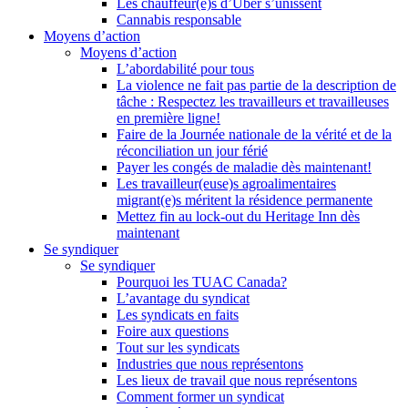
Les chauffeur(e)s d’Uber s’unissent
Cannabis responsable
Moyens d’action
Moyens d’action
L’abordabilité pour tous
La violence ne fait pas partie de la description de
tâche : Respectez les travailleurs et travailleuses
en première ligne!
Faire de la Journée nationale de la vérité et de la
réconciliation un jour férié
Payer les congés de maladie dès maintenant!
Les travailleur(euse)s agroalimentaires
migrant(e)s méritent la résidence permanente
Mettez fin au lock-out du Heritage Inn dès
maintenant
Se syndiquer
Se syndiquer
Pourquoi les TUAC Canada?
L’avantage du syndicat
Les syndicats en faits
Foire aux questions
Tout sur les syndicats
Industries que nous représentons
Les lieux de travail que nous représentons
Comment former un syndicat