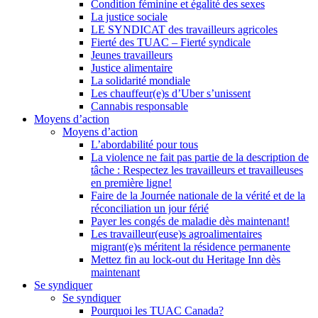
Condition féminine et égalité des sexes
La justice sociale
LE SYNDICAT des travailleurs agricoles
Fierté des TUAC – Fierté syndicale
Jeunes travailleurs
Justice alimentaire
La solidarité mondiale
Les chauffeur(e)s d’Uber s’unissent
Cannabis responsable
Moyens d’action
Moyens d’action
L’abordabilité pour tous
La violence ne fait pas partie de la description de
tâche : Respectez les travailleurs et travailleuses
en première ligne!
Faire de la Journée nationale de la vérité et de la
réconciliation un jour férié
Payer les congés de maladie dès maintenant!
Les travailleur(euse)s agroalimentaires
migrant(e)s méritent la résidence permanente
Mettez fin au lock-out du Heritage Inn dès
maintenant
Se syndiquer
Se syndiquer
Pourquoi les TUAC Canada?