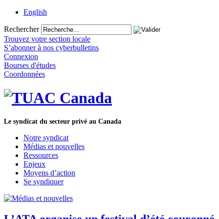
English
Rechercher
Trouvez votre section locale
S’abonner à nos cyberbulletins
Connexion
Bourses d'études
Coordonnées
Le syndicat du secteur privé au Canada
Notre syndicat
Médias et nouvelles
Ressources
Enjeux
Moyens d’action
Se syndiquer
L’ATA organise un festival d’été couronné