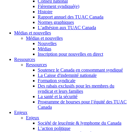
Conseil national
Fièrement syndiqué(e)
Histoire
Rapport annuel des TUAC Canada
Normes graphiques
L’adhésion aux TUAC Canada
Médias et nouvelles
Médias et nouvelles
Nouvelles
Médias
Inscription pour nouvelles en direct
Ressources
Ressources
Soutenez le Canada en consommant syndiqué
La Caisse d'indemnité nationale
Formation syndicale
Des rabais exclusifs pour les membres du
syndicat et leurs families
La santé et la sécurité
Programme de bourses pour l’équité des TUAC
Canada
Enjeux
Enjeux
Société de leucémie & lymphome du Canada
L’action politique