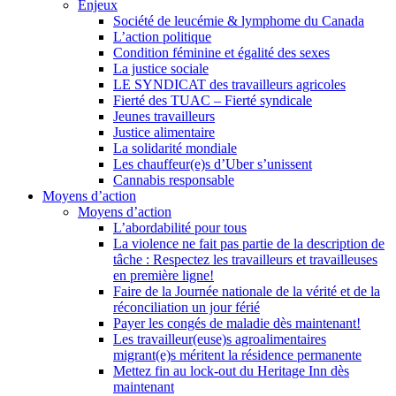
Enjeux
Société de leucémie & lymphome du Canada
L’action politique
Condition féminine et égalité des sexes
La justice sociale
LE SYNDICAT des travailleurs agricoles
Fierté des TUAC – Fierté syndicale
Jeunes travailleurs
Justice alimentaire
La solidarité mondiale
Les chauffeur(e)s d’Uber s’unissent
Cannabis responsable
Moyens d’action
Moyens d’action
L’abordabilité pour tous
La violence ne fait pas partie de la description de
tâche : Respectez les travailleurs et travailleuses
en première ligne!
Faire de la Journée nationale de la vérité et de la
réconciliation un jour férié
Payer les congés de maladie dès maintenant!
Les travailleur(euse)s agroalimentaires
migrant(e)s méritent la résidence permanente
Mettez fin au lock-out du Heritage Inn dès
maintenant