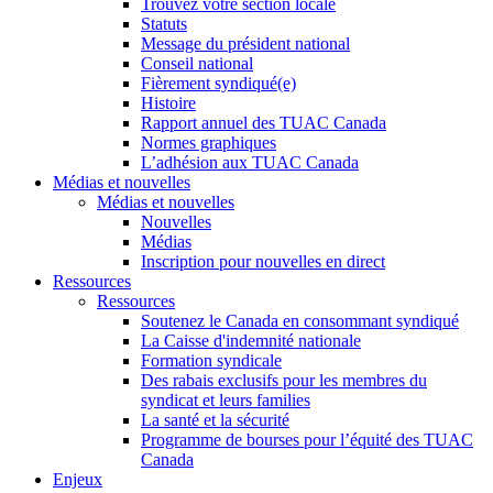
Trouvez votre section locale
Statuts
Message du président national
Conseil national
Fièrement syndiqué(e)
Histoire
Rapport annuel des TUAC Canada
Normes graphiques
L’adhésion aux TUAC Canada
Médias et nouvelles
Médias et nouvelles
Nouvelles
Médias
Inscription pour nouvelles en direct
Ressources
Ressources
Soutenez le Canada en consommant syndiqué
La Caisse d'indemnité nationale
Formation syndicale
Des rabais exclusifs pour les membres du
syndicat et leurs families
La santé et la sécurité
Programme de bourses pour l’équité des TUAC
Canada
Enjeux