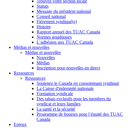
Trouvez votre section locale
Statuts
Message du président national
Conseil national
Fièrement syndiqué(e)
Histoire
Rapport annuel des TUAC Canada
Normes graphiques
L’adhésion aux TUAC Canada
Médias et nouvelles
Médias et nouvelles
Nouvelles
Médias
Inscription pour nouvelles en direct
Ressources
Ressources
Soutenez le Canada en consommant syndiqué
La Caisse d'indemnité nationale
Formation syndicale
Des rabais exclusifs pour les membres du
syndicat et leurs families
La santé et la sécurité
Programme de bourses pour l’équité des TUAC
Canada
Enjeux