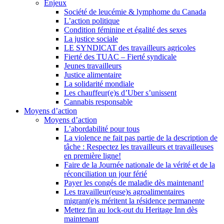
Enjeux
Société de leucémie & lymphome du Canada
L’action politique
Condition féminine et égalité des sexes
La justice sociale
LE SYNDICAT des travailleurs agricoles
Fierté des TUAC – Fierté syndicale
Jeunes travailleurs
Justice alimentaire
La solidarité mondiale
Les chauffeur(e)s d’Uber s’unissent
Cannabis responsable
Moyens d’action
Moyens d’action
L’abordabilité pour tous
La violence ne fait pas partie de la description de
tâche : Respectez les travailleurs et travailleuses
en première ligne!
Faire de la Journée nationale de la vérité et de la
réconciliation un jour férié
Payer les congés de maladie dès maintenant!
Les travailleur(euse)s agroalimentaires
migrant(e)s méritent la résidence permanente
Mettez fin au lock-out du Heritage Inn dès
maintenant