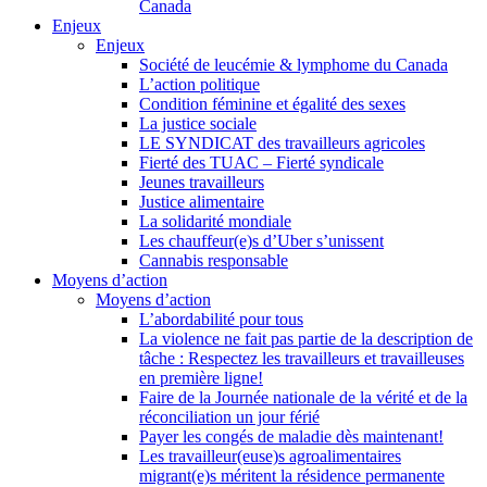
Canada
Enjeux
Enjeux
Société de leucémie & lymphome du Canada
L’action politique
Condition féminine et égalité des sexes
La justice sociale
LE SYNDICAT des travailleurs agricoles
Fierté des TUAC – Fierté syndicale
Jeunes travailleurs
Justice alimentaire
La solidarité mondiale
Les chauffeur(e)s d’Uber s’unissent
Cannabis responsable
Moyens d’action
Moyens d’action
L’abordabilité pour tous
La violence ne fait pas partie de la description de
tâche : Respectez les travailleurs et travailleuses
en première ligne!
Faire de la Journée nationale de la vérité et de la
réconciliation un jour férié
Payer les congés de maladie dès maintenant!
Les travailleur(euse)s agroalimentaires
migrant(e)s méritent la résidence permanente