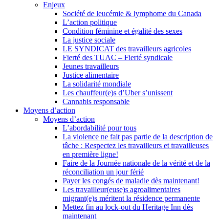
Enjeux
Société de leucémie & lymphome du Canada
L’action politique
Condition féminine et égalité des sexes
La justice sociale
LE SYNDICAT des travailleurs agricoles
Fierté des TUAC – Fierté syndicale
Jeunes travailleurs
Justice alimentaire
La solidarité mondiale
Les chauffeur(e)s d’Uber s’unissent
Cannabis responsable
Moyens d’action
Moyens d’action
L’abordabilité pour tous
La violence ne fait pas partie de la description de
tâche : Respectez les travailleurs et travailleuses
en première ligne!
Faire de la Journée nationale de la vérité et de la
réconciliation un jour férié
Payer les congés de maladie dès maintenant!
Les travailleur(euse)s agroalimentaires
migrant(e)s méritent la résidence permanente
Mettez fin au lock-out du Heritage Inn dès
maintenant