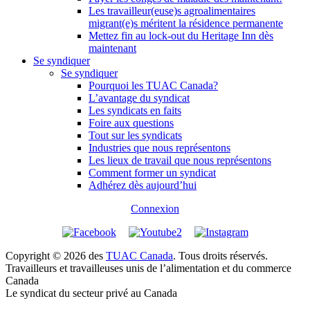
Les travailleur(euse)s agroalimentaires
migrant(e)s méritent la résidence permanente
Mettez fin au lock-out du Heritage Inn dès
maintenant
Se syndiquer
Se syndiquer
Pourquoi les TUAC Canada?
L’avantage du syndicat
Les syndicats en faits
Foire aux questions
Tout sur les syndicats
Industries que nous représentons
Les lieux de travail que nous représentons
Comment former un syndicat
Adhérez dès aujourd’hui
Connexion
Copyright © 2026 des
TUAC Canada
. Tous droits réservés.
Travailleurs et travailleuses unis de l’alimentation et du commerce
Canada
Le syndicat du secteur privé au Canada