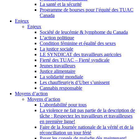
La santé et la sécurité
Programme de bourses pour l’équité des TUAC
Canada
Enjeux
Enjeux
Société de leucémie & lymphome du Canada
L’action politique
Condition féminine et égalité des sexes
La justice sociale
LE SYNDICAT des travailleurs agricoles
Fierté des TUAC – Fierté syndicale
Jeunes travailleurs
Justice alimentaire
La solidarité mondiale
Les chauffeur(e)s d’Uber s’unissent
Cannabis responsable
Moyens d’action
Moyens d’action
L’abordabilité pour tous
La violence ne fait pas partie de la description de
tâche : Respectez les travailleurs et travailleuses
en première ligne!
Faire de la Journée nationale de la vérité et de la
réconciliation un jour férié
Payer les congés de maladie dès maintenant!