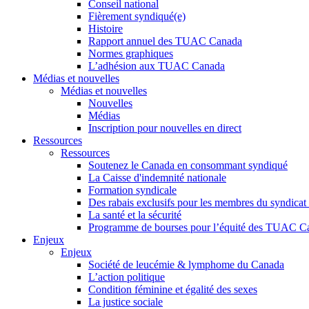
Conseil national
Fièrement syndiqué(e)
Histoire
Rapport annuel des TUAC Canada
Normes graphiques
L’adhésion aux TUAC Canada
Médias et nouvelles
Médias et nouvelles
Nouvelles
Médias
Inscription pour nouvelles en direct
Ressources
Ressources
Soutenez le Canada en consommant syndiqué
La Caisse d'indemnité nationale
Formation syndicale
Des rabais exclusifs pour les membres du syndicat e
La santé et la sécurité
Programme de bourses pour l’équité des TUAC C
Enjeux
Enjeux
Société de leucémie & lymphome du Canada
L’action politique
Condition féminine et égalité des sexes
La justice sociale