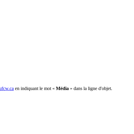
fcw.ca
en indiquant le mot «
Média
» dans la ligne d'objet.