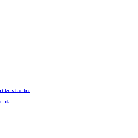
t leurs families
anada