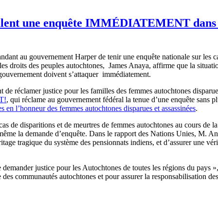
eulent une enquête IMMÉDIATEMENT dans le
ant au gouvernement Harper de tenir une enquête nationale sur les cas 
es droits des peuples autochtones, James Anaya, affirme que la situati
de gouvernement doivent s’attaquer immédiatement.
 de réclamer justice pour les familles des femmes autochtones disparues
T!
, qui réclame au gouvernement fédéral la tenue d’une enquête sans p
es en l’honneur des femmes autochtones disparues et assassinées
.
cas de disparitions et de meurtres de femmes autochtones au cours de l
er même la demande d’enquête. Dans le rapport des Nations Unies, M. A
ritage tragique du système des pensionnats indiens, et d’assurer une vér
 de demander justice pour les Autochtones de toutes les régions du pays
ine des communautés autochtones et pour assurer la responsabilisation de