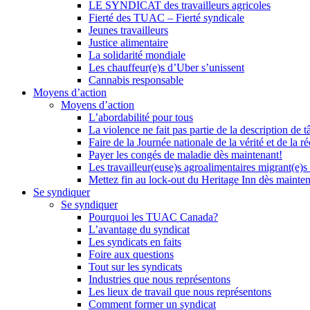
LE SYNDICAT des travailleurs agricoles
Fierté des TUAC – Fierté syndicale
Jeunes travailleurs
Justice alimentaire
La solidarité mondiale
Les chauffeur(e)s d’Uber s’unissent
Cannabis responsable
Moyens d’action
Moyens d’action
L’abordabilité pour tous
La violence ne fait pas partie de la description de t
Faire de la Journée nationale de la vérité et de la ré
Payer les congés de maladie dès maintenant!
Les travailleur(euse)s agroalimentaires migrant(e)s
Mettez fin au lock-out du Heritage Inn dès mainte
Se syndiquer
Se syndiquer
Pourquoi les TUAC Canada?
L’avantage du syndicat
Les syndicats en faits
Foire aux questions
Tout sur les syndicats
Industries que nous représentons
Les lieux de travail que nous représentons
Comment former un syndicat