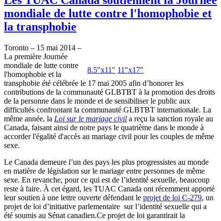
mondiale de lutte contre l'homophobie et
la transphobie
Toronto – 15 mai 2014 –
La première Journée
mondiale de lutte contre
8.5"x11"
11"x17"
l'homophobie et la
transphobie été célébrée le 17 mai 2005 afin d’honorer les
contributions de la communauté GLBTBT à la promotion des droits
de la personne dans le monde et de sensibiliser le public aux
difficultés confrontant la communauté GLBTBT internationale. La
même année, la
Loi sur le mariage civil
a reçu la sanction royale au
Canada, faisant ainsi de notre pays le quatrième dans le monde à
accorder l'égalité d'accès au mariage civil pour les couples de même
sexe.
Le Canada demeure l’un des pays les plus progressistes au monde
en matière de législation sur le mariage entre personnes de même
sexe. En revanche, pour ce qui est de l’identité sexuelle, beaucoup
reste à faire. À cet égard, les TUAC Canada ont récemment apporté
leur soutien à une lettre ouverte défendant le
projet de loi C-279
, un
projet de loi d’initiative parlementaire sur l’identité sexuelle qui a
été soumis au Sénat canadien.Ce projet de loi garantirait la