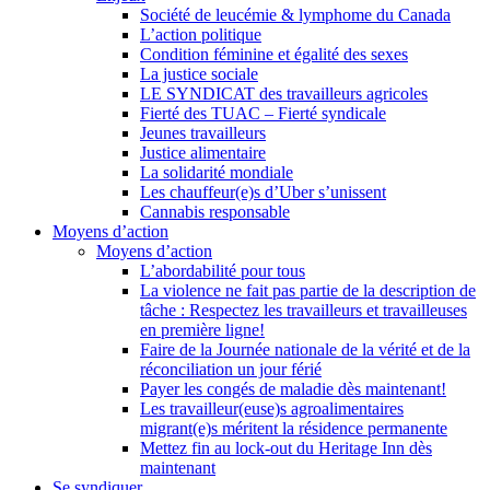
Société de leucémie & lymphome du Canada
L’action politique
Condition féminine et égalité des sexes
La justice sociale
LE SYNDICAT des travailleurs agricoles
Fierté des TUAC – Fierté syndicale
Jeunes travailleurs
Justice alimentaire
La solidarité mondiale
Les chauffeur(e)s d’Uber s’unissent
Cannabis responsable
Moyens d’action
Moyens d’action
L’abordabilité pour tous
La violence ne fait pas partie de la description de
tâche : Respectez les travailleurs et travailleuses
en première ligne!
Faire de la Journée nationale de la vérité et de la
réconciliation un jour férié
Payer les congés de maladie dès maintenant!
Les travailleur(euse)s agroalimentaires
migrant(e)s méritent la résidence permanente
Mettez fin au lock-out du Heritage Inn dès
maintenant
Se syndiquer