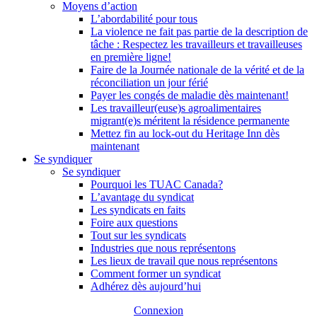
Moyens d’action
L’abordabilité pour tous
La violence ne fait pas partie de la description de
tâche : Respectez les travailleurs et travailleuses
en première ligne!
Faire de la Journée nationale de la vérité et de la
réconciliation un jour férié
Payer les congés de maladie dès maintenant!
Les travailleur(euse)s agroalimentaires
migrant(e)s méritent la résidence permanente
Mettez fin au lock-out du Heritage Inn dès
maintenant
Se syndiquer
Se syndiquer
Pourquoi les TUAC Canada?
L’avantage du syndicat
Les syndicats en faits
Foire aux questions
Tout sur les syndicats
Industries que nous représentons
Les lieux de travail que nous représentons
Comment former un syndicat
Adhérez dès aujourd’hui
Connexion