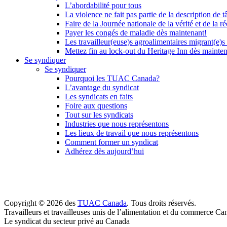
L’abordabilité pour tous
La violence ne fait pas partie de la description de t
Faire de la Journée nationale de la vérité et de la ré
Payer les congés de maladie dès maintenant!
Les travailleur(euse)s agroalimentaires migrant(e)s
Mettez fin au lock-out du Heritage Inn dès mainte
Se syndiquer
Se syndiquer
Pourquoi les TUAC Canada?
L’avantage du syndicat
Les syndicats en faits
Foire aux questions
Tout sur les syndicats
Industries que nous représentons
Les lieux de travail que nous représentons
Comment former un syndicat
Adhérez dès aujourd’hui
Copyright © 2026 des
TUAC Canada
. Tous droits réservés.
Travailleurs et travailleuses unis de l’alimentation et du commerce Ca
Le syndicat du secteur privé au Canada