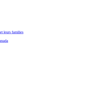
t leurs families
anada