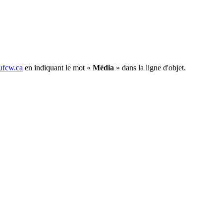
fcw.ca
en indiquant le mot «
Média
» dans la ligne d'objet.