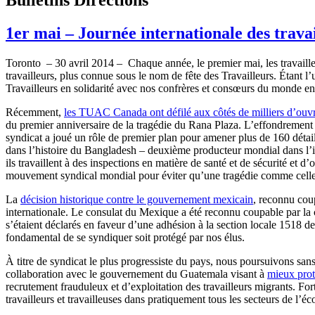
1er mai – Journée internationale des trava
Toronto – ­­30 avril 2014 – Chaque année, le premier mai, les travaille
travailleurs, plus connue sous le nom de fête des Travailleurs. Étant 
Travailleurs en solidarité avec nos confrères et consœurs du monde e
Récemment,
les TUAC Canada ont défilé aux côtés de milliers d’ouvri
du premier anniversaire de la tragédie du Rana Plaza. L’effondrement de
syndicat a joué un rôle de premier plan pour amener plus de 160 détail
dans l’histoire du Bangladesh – deuxième producteur mondial dans l’ind
ils travaillent à des inspections en matière de santé et de sécurité et 
mouvement syndical mondial pour éviter qu’une tragédie comme celle
La
décision historique contre le gouvernement mexicain
, reconnu coup
internationale. Le consulat du Mexique a été reconnu coupable par la c
s’étaient déclarés en faveur d’une adhésion à la section locale 1518
fondamental de se syndiquer soit protégé par nos élus.
À titre de syndicat le plus progressiste du pays, nous poursuivons sans r
collaboration avec le gouvernement du Guatemala visant à
mieux prot
recrutement frauduleux et d’exploitation des travailleurs migrants. 
travailleurs et travailleuses dans pratiquement tous les secteurs de l’é