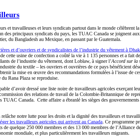
illeurs
urs et travailleuses et leurs syndicats partout dans le monde célèbrent la
l’un des principaux syndicats du pays, les TUAC Canada se joignent aux 
ntier, du Bangladesh au Mexique, en passant par le Guatemala.
ères et d’ouvriers et de syndicalistes de l’industrie du vêtement à Dha
 cette usine de confection a coûté la vie à 1 135 personnes et a fait de
lants de l’industrie du vêtement, dont Loblaw, à signer l’
Accord sur la 
ustrie du textile – les ouvriers et ouvrières de ce pays bénéficient dés
d’obtenir la mise en œuvre des recommandations formulées à l’issue de ces
 du Rana Plaza se reproduise.
able d’avoir dressé une liste noire de travailleurs agricoles exerçant leur
ommission des relations de travail de la Colombie-Britannique de représai
 des TUAC Canada. Cette affaire a ébranlé les sièges des gouvernements
elâche notre lutte pour les droits et la dignité des travailleurs et travai
éger les travailleurs agricoles qui arrivent au Canada
. Ce programme pré
Forts de quelque 250 000 membres et des 13 000 membres de l’Alliance d
conomie mondiale, et plus particulièrement les travailleurs migrants.