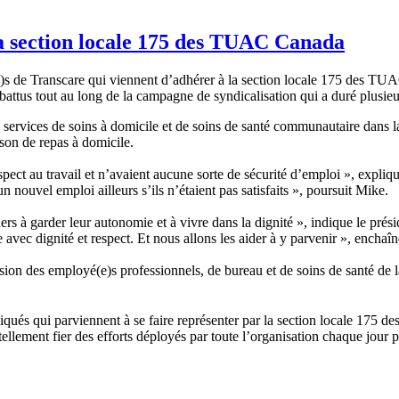
la section locale 175 des TUAC Canada
e)s de Transcare qui viennent d’adhérer à la section locale 175 des TU
ont battus tout au long de la campagne de syndicalisation qui a duré plusie
des services de soins à domicile et de soins de santé communautaire dans
son de repas à domicile.
pect au travail et n’avaient aucune sorte de sécurité d’emploi », expliqu
un nouvel emploi ailleurs s’ils n’étaient pas satisfaits », poursuit Mike.
rs à garder leur autonomie et à vivre dans la dignité », indique le prési
vec dignité et respect. Et nous allons les aider à y parvenir », enchaîne
on des employé(e)s professionnels, de bureau et de soins de santé de l
diqués qui parviennent à se faire représenter par la section locale 17
ellement fier des efforts déployés par toute l’organisation chaque jour po