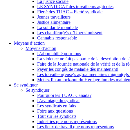
La justice sociale
LE SYNDICAT des travailleurs agricoles
Fierté des TUAC – Fierté syndicale
Jeunes travailleurs
Justice alimentaire
La solidarité mondiale
Les chauffeur(e)s d’Uber s’unissent
Cannabis responsable
Moyens d’action
Moyens d’action
L’abordabilité pour tous
La violence ne fait pas partie de la description de t
Faire de la Journée nationale de la vérité et de la ré
Payer les congés de maladie dès maintenant!
Les travailleur(euse)s agroalimentaires migrant(e)s
Mettez fin au lock-out du Heritage Inn dès mainte
Se syndiquer
Se syndiquer
Pourquoi les TUAC Canada?
L’avantage du syndicat
Les syndicats en faits
Foire aux questions
Tout sur les syndicats
Industries que nous représentons
Les lieux de travail que nous représentons