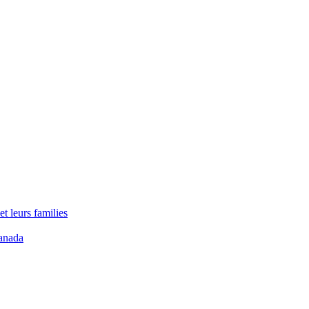
t leurs families
anada