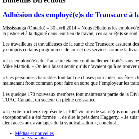
Adhésion des employé(e)s de Transcare à 
Mississauga (Ontario) – 30 avril 2014 – Nous félicitons les employé(
la justice et à la dignité dans leur lieu de travail, ces salarié(e)s se s
Les travailleurs et travailleuses de la santé chez Transcare assurent 
y compris certains programmes de jour et des services comme la livrai
« Les employé(e)s de Transcare étaient continuellement traités sans res
Mike Mattioli. « On leur faisait sentir qu’ils n’avaient qu’à se trouver 
« Ces personnes charitables font tant de choses pour aider nos êtres che
maintenant front commun pour faire en sorte que l’employeur les traite a
Les quelque 170 nouveaux membres font maintenant partie de la Divisi
TUAC Canada, un secteur en pleine croissance.
e
« Le vote fructueux représente la 100
victoire de salarié(e)s non syn
exceptionnelle a été formée », de dire le président Haggerty. « Je suis t
aient accès aux avantages de la syndicalisation », conclut-il.
Médias et nouvelles
Nouvelles