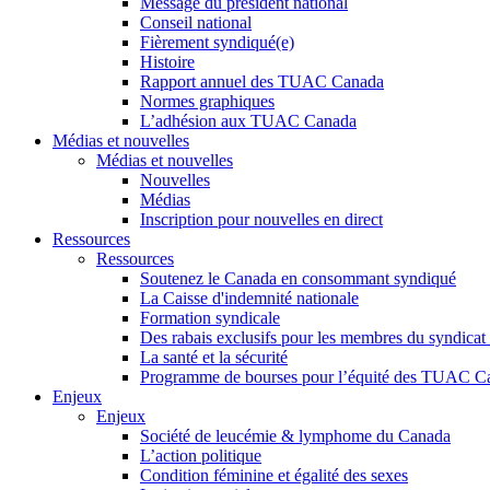
Message du président national
Conseil national
Fièrement syndiqué(e)
Histoire
Rapport annuel des TUAC Canada
Normes graphiques
L’adhésion aux TUAC Canada
Médias et nouvelles
Médias et nouvelles
Nouvelles
Médias
Inscription pour nouvelles en direct
Ressources
Ressources
Soutenez le Canada en consommant syndiqué
La Caisse d'indemnité nationale
Formation syndicale
Des rabais exclusifs pour les membres du syndicat e
La santé et la sécurité
Programme de bourses pour l’équité des TUAC C
Enjeux
Enjeux
Société de leucémie & lymphome du Canada
L’action politique
Condition féminine et égalité des sexes