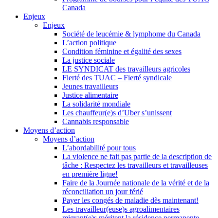
Canada
Enjeux
Enjeux
Société de leucémie & lymphome du Canada
L’action politique
Condition féminine et égalité des sexes
La justice sociale
LE SYNDICAT des travailleurs agricoles
Fierté des TUAC – Fierté syndicale
Jeunes travailleurs
Justice alimentaire
La solidarité mondiale
Les chauffeur(e)s d’Uber s’unissent
Cannabis responsable
Moyens d’action
Moyens d’action
L’abordabilité pour tous
La violence ne fait pas partie de la description de
tâche : Respectez les travailleurs et travailleuses
en première ligne!
Faire de la Journée nationale de la vérité et de la
réconciliation un jour férié
Payer les congés de maladie dès maintenant!
Les travailleur(euse)s agroalimentaires
migrant(e)s méritent la résidence permanente