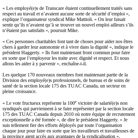
« Les employé(e)s de Transcare étaient continuellement traités sans
respect au travail et n’avaient aucune sorte de sécurité d’emploi »,
explique l’organisateur syndical Mike Mattioli. « On leur faisait
sentir qu’ils n’avaient qu’à se trouver un nouvel emploi ailleurs s’ils
n’étaient pas satisfaits », poursuit Mike.
« Ces personnes charitables font tant de choses pour aider nos êtres
chers à garder leur autonomie et à vivre dans la dignité », indique le
président Haggerty. « Ils font maintenant front commun pour faire
en sorte que l’employeur les traite avec dignité et respect. Et nous
allons les aider à y parvenir », enchaîne-t-il.
Les quelque 170 nouveaux membres font maintenant partie de la
Division des employé(e)s professionnels, de bureau et de soins de
santé de la section locale 175 des TUAC Canada, un secteur en
pleine croissance.
e
« Le vote fructueux représente la 100
victoire de salarié(e)s non
syndiqués qui parviennent à se faire représenter par la section locale
175 des TUAC Canada depuis 2010 où notre équipe de recrutement
exceptionnelle a été formée », de dire le président Haggerty. « Je
suis tellement fier des efforts déployés par toute l’organisation
chaque jour pour faire en sorte que les travailleurs et travailleuses de
la province aient accès aux avantages de la syndicalisation »,