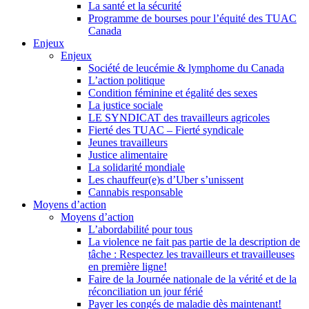
La santé et la sécurité
Programme de bourses pour l’équité des TUAC
Canada
Enjeux
Enjeux
Société de leucémie & lymphome du Canada
L’action politique
Condition féminine et égalité des sexes
La justice sociale
LE SYNDICAT des travailleurs agricoles
Fierté des TUAC – Fierté syndicale
Jeunes travailleurs
Justice alimentaire
La solidarité mondiale
Les chauffeur(e)s d’Uber s’unissent
Cannabis responsable
Moyens d’action
Moyens d’action
L’abordabilité pour tous
La violence ne fait pas partie de la description de
tâche : Respectez les travailleurs et travailleuses
en première ligne!
Faire de la Journée nationale de la vérité et de la
réconciliation un jour férié
Payer les congés de maladie dès maintenant!