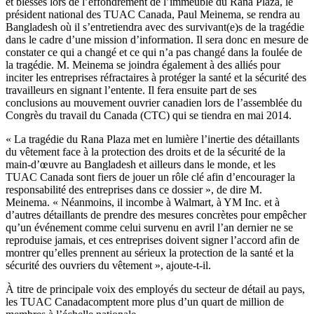
et blessés lors de l’effondrement de l’immeuble du Rana Plaza, le
président national des TUAC Canada, Paul Meinema, se rendra au
Bangladesh où il s’entretiendra avec des survivant(e)s de la tragédie
dans le cadre d’une mission d’information. Il sera donc en mesure de
constater ce qui a changé et ce qui n’a pas changé dans la foulée de
la tragédie. M. Meinema se joindra également à des alliés pour
inciter les entreprises réfractaires à protéger la santé et la sécurité des
travailleurs en signant l’entente. Il fera ensuite part de ses
conclusions au mouvement ouvrier canadien lors de l’assemblée du
Congrès du travail du Canada (CTC) qui se tiendra en mai 2014.
« La tragédie du Rana Plaza met en lumière l’inertie des détaillants
du vêtement face à la protection des droits et de la sécurité de la
main-d’œuvre au Bangladesh et ailleurs dans le monde, et les
TUAC Canada sont fiers de jouer un rôle clé afin d’encourager la
responsabilité des entreprises dans ce dossier », de dire M.
Meinema. « Néanmoins, il incombe à Walmart, à YM Inc. et à
d’autres détaillants de prendre des mesures concrètes pour empêcher
qu’un événement comme celui survenu en avril l’an dernier ne se
reproduise jamais, et ces entreprises doivent signer l’accord afin de
montrer qu’elles prennent au sérieux la protection de la santé et la
sécurité des ouvriers du vêtement », ajoute-t-il.
À titre de principale voix des employés du secteur de détail au pays,
les TUAC Canadacomptent more plus d’un quart de million de