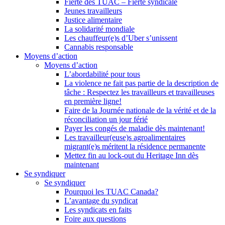
Fierté des TUAC – Fierté syndicale
Jeunes travailleurs
Justice alimentaire
La solidarité mondiale
Les chauffeur(e)s d’Uber s’unissent
Cannabis responsable
Moyens d’action
Moyens d’action
L’abordabilité pour tous
La violence ne fait pas partie de la description de
tâche : Respectez les travailleurs et travailleuses
en première ligne!
Faire de la Journée nationale de la vérité et de la
réconciliation un jour férié
Payer les congés de maladie dès maintenant!
Les travailleur(euse)s agroalimentaires
migrant(e)s méritent la résidence permanente
Mettez fin au lock-out du Heritage Inn dès
maintenant
Se syndiquer
Se syndiquer
Pourquoi les TUAC Canada?
L’avantage du syndicat
Les syndicats en faits
Foire aux questions