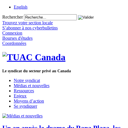
English
Rechercher
Trouvez votre section locale
S’abonner à nos cyberbulletins
Connexion
Bourses d'études
Coordonnées
Le syndicat du secteur privé au Canada
Notre syndicat
Médias et nouvelles
Ressources
Enjeux
Moyens d’action
Se syndiquer
Un an après le drame du Rana Plaza, les