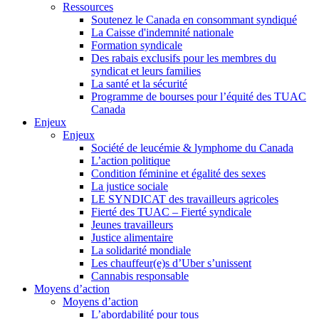
Ressources
Soutenez le Canada en consommant syndiqué
La Caisse d'indemnité nationale
Formation syndicale
Des rabais exclusifs pour les membres du
syndicat et leurs families
La santé et la sécurité
Programme de bourses pour l’équité des TUAC
Canada
Enjeux
Enjeux
Société de leucémie & lymphome du Canada
L’action politique
Condition féminine et égalité des sexes
La justice sociale
LE SYNDICAT des travailleurs agricoles
Fierté des TUAC – Fierté syndicale
Jeunes travailleurs
Justice alimentaire
La solidarité mondiale
Les chauffeur(e)s d’Uber s’unissent
Cannabis responsable
Moyens d’action
Moyens d’action
L’abordabilité pour tous