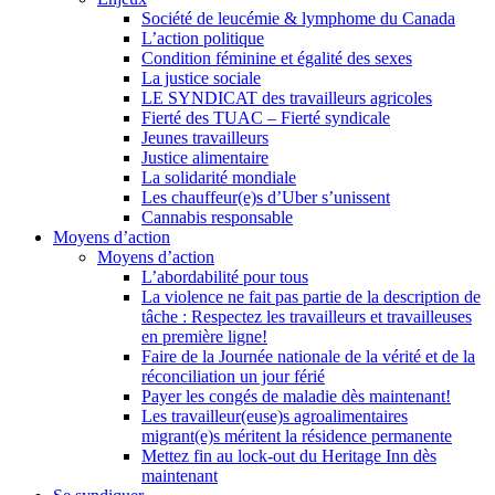
Société de leucémie & lymphome du Canada
L’action politique
Condition féminine et égalité des sexes
La justice sociale
LE SYNDICAT des travailleurs agricoles
Fierté des TUAC – Fierté syndicale
Jeunes travailleurs
Justice alimentaire
La solidarité mondiale
Les chauffeur(e)s d’Uber s’unissent
Cannabis responsable
Moyens d’action
Moyens d’action
L’abordabilité pour tous
La violence ne fait pas partie de la description de
tâche : Respectez les travailleurs et travailleuses
en première ligne!
Faire de la Journée nationale de la vérité et de la
réconciliation un jour férié
Payer les congés de maladie dès maintenant!
Les travailleur(euse)s agroalimentaires
migrant(e)s méritent la résidence permanente
Mettez fin au lock-out du Heritage Inn dès
maintenant