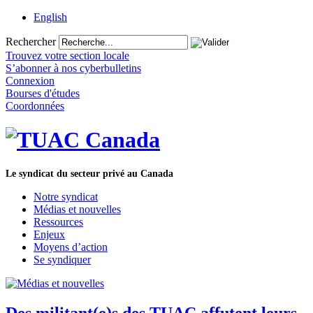
English
Rechercher
Trouvez votre section locale
S’abonner à nos cyberbulletins
Connexion
Bourses d'études
Coordonnées
Le syndicat du secteur privé au Canada
Notre syndicat
Médias et nouvelles
Ressources
Enjeux
Moyens d’action
Se syndiquer
Des militant(e)s des TUAC affutent leurs