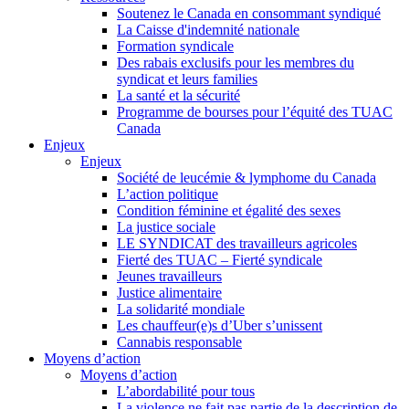
Soutenez le Canada en consommant syndiqué
La Caisse d'indemnité nationale
Formation syndicale
Des rabais exclusifs pour les membres du
syndicat et leurs families
La santé et la sécurité
Programme de bourses pour l’équité des TUAC
Canada
Enjeux
Enjeux
Société de leucémie & lymphome du Canada
L’action politique
Condition féminine et égalité des sexes
La justice sociale
LE SYNDICAT des travailleurs agricoles
Fierté des TUAC – Fierté syndicale
Jeunes travailleurs
Justice alimentaire
La solidarité mondiale
Les chauffeur(e)s d’Uber s’unissent
Cannabis responsable
Moyens d’action
Moyens d’action
L’abordabilité pour tous
La violence ne fait pas partie de la description de