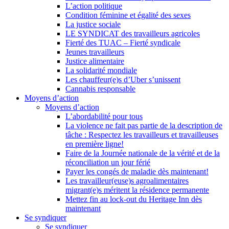
L’action politique
Condition féminine et égalité des sexes
La justice sociale
LE SYNDICAT des travailleurs agricoles
Fierté des TUAC – Fierté syndicale
Jeunes travailleurs
Justice alimentaire
La solidarité mondiale
Les chauffeur(e)s d’Uber s’unissent
Cannabis responsable
Moyens d’action
Moyens d’action
L’abordabilité pour tous
La violence ne fait pas partie de la description de
tâche : Respectez les travailleurs et travailleuses
en première ligne!
Faire de la Journée nationale de la vérité et de la
réconciliation un jour férié
Payer les congés de maladie dès maintenant!
Les travailleur(euse)s agroalimentaires
migrant(e)s méritent la résidence permanente
Mettez fin au lock-out du Heritage Inn dès
maintenant
Se syndiquer
Se syndiquer