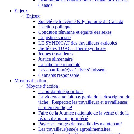
Canada
Enjeux
Enjeux
Société de leucémie & lymphome du Canada
L’action politique
Condition féminine et égalité des sexes
La justice sociale
LE SYNDICAT des travailleurs agricoles
Fierté des TUAC – Fierté syndicale
Jeunes travailleurs
Justice alimentaire
La solidarité mondiale
Les chauffeur(e)s d’Uber s’unissent
Cannabis responsable
Moyens d’action
Moyens d’action
L’abordabilité pour tous
La violence ne fait pas partie de la description de
tâche : Respectez les travailleurs et travailleuses
en première ligne!
Faire de la Journée nationale de la vérité et de la
réconciliation un jour férié
Payer les congés de maladie dès maintenant!
Les travailleur(euse)s agroalimentaires