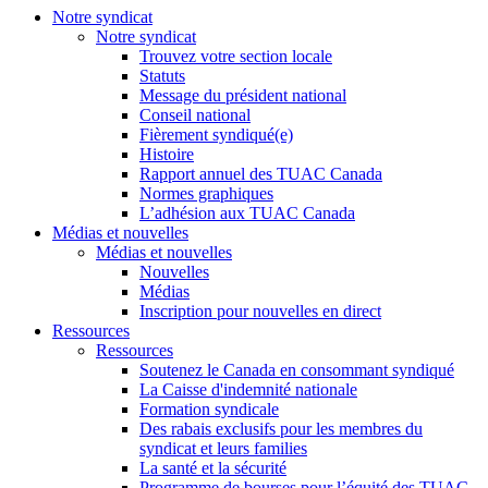
Notre syndicat
Notre syndicat
Trouvez votre section locale
Statuts
Message du président national
Conseil national
Fièrement syndiqué(e)
Histoire
Rapport annuel des TUAC Canada
Normes graphiques
L’adhésion aux TUAC Canada
Médias et nouvelles
Médias et nouvelles
Nouvelles
Médias
Inscription pour nouvelles en direct
Ressources
Ressources
Soutenez le Canada en consommant syndiqué
La Caisse d'indemnité nationale
Formation syndicale
Des rabais exclusifs pour les membres du
syndicat et leurs families
La santé et la sécurité
Programme de bourses pour l’équité des TUAC