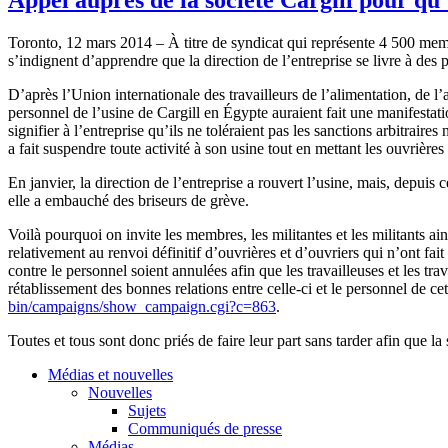
Toronto, 12 mars 2014 – À titre de syndicat qui représente 4 500 mem
s’indignent d’apprendre que la direction de l’entreprise se livre à des p
D’après l’Union internationale des travailleurs de l’alimentation, de l
personnel de l’usine de Cargill en Égypte auraient fait une manifestat
signifier à l’entreprise qu’ils ne toléraient pas les sanctions arbitraires
a fait suspendre toute activité à son usine tout en mettant les ouvrière
En janvier, la direction de l’entreprise a rouvert l’usine, mais, depuis ce
elle a embauché des briseurs de grève.
Voilà pourquoi on invite les membres, les militantes et les militants a
relativement au renvoi définitif d’ouvrières et d’ouvriers qui n’ont fait
contre le personnel soient annulées afin que les travailleuses et les tr
rétablissement des bonnes relations entre celle-ci et le personnel de cett
bin/campaigns/show_campaign.cgi?c=863
.
Toutes et tous sont donc priés de faire leur part sans tarder afin que 
Médias et nouvelles
Nouvelles
Sujets
Communiqués de presse
Médias