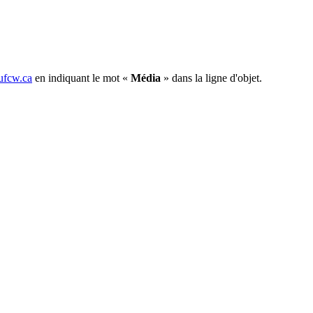
fcw.ca
en indiquant le mot «
Média
» dans la ligne d'objet.