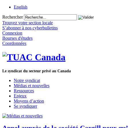
English
Rechercher
Trouvez votre section locale
S’abonner à nos cyberbulletins
Connexion
Bourses d'études
Coordonnées
Le syndicat du secteur privé au Canada
Notre syndicat
Médias et nouvelles
Ressources
Enjeux
Moyens d’action
Se syndiquer
Appel auprès de la société Cargill pour qu’e