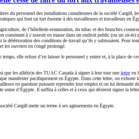
bres du personnel des installations canadiennes de la société Cargill
ratiques qui font un tort énorme à des travailleuses et travailleurs en Ég
’agriculture, de l’hôtellerie-restauration, du tabac et des branches con
ion consistant à s’asseoir en masse dans un endroit public (ou un
sit-in
) 
 ni la détérioration des conditions de travail qu’ils y subissaient. Pour tou
s et les ouvriers en congé prolongé.
 temps, elle refuse d’en laisser le personnel y entrer et, à la place de ces 
insi que les allié(e)s des TUAC Canada à signer à leur tour une
lettre
en f
 que manifester pacifiquement en Égypte. Dans cette lettre, on exhorte la 
availleurs en question puissent reprendre leur emploi et on lui demande de
e usine d’Égypte. Il suffira à celles et à ceux qui désirent signer la lett
la société Cargill mette un terme à ses agissements en Égypte.