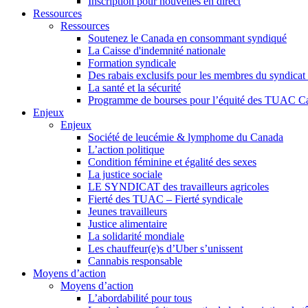
Inscription pour nouvelles en direct
Ressources
Ressources
Soutenez le Canada en consommant syndiqué
La Caisse d'indemnité nationale
Formation syndicale
Des rabais exclusifs pour les membres du syndicat e
La santé et la sécurité
Programme de bourses pour l’équité des TUAC C
Enjeux
Enjeux
Société de leucémie & lymphome du Canada
L’action politique
Condition féminine et égalité des sexes
La justice sociale
LE SYNDICAT des travailleurs agricoles
Fierté des TUAC – Fierté syndicale
Jeunes travailleurs
Justice alimentaire
La solidarité mondiale
Les chauffeur(e)s d’Uber s’unissent
Cannabis responsable
Moyens d’action
Moyens d’action
L’abordabilité pour tous