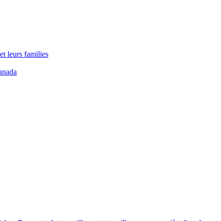
t leurs families
anada