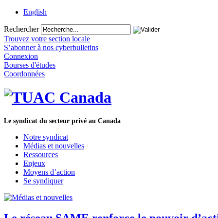
English
Rechercher
Trouvez votre section locale
S’abonner à nos cyberbulletins
Connexion
Bourses d'études
Coordonnées
Le syndicat du secteur privé au Canada
Notre syndicat
Médias et nouvelles
Ressources
Enjeux
Moyens d’action
Se syndiquer
Le réseau SAME renforce le pouvoir d’action