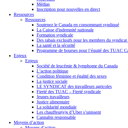
Médias
Inscription pour nouvelles en direct
Ressources
Ressources
Soutenez le Canada en consommant syndiqué
La Caisse d'indemnité nationale
Formation syndicale
Des rabais exclusifs pour les membres du syndicat e
La santé et la sécurité
Programme de bourses pour l’équité des TUAC C
Enjeux
Enjeux
Société de leucémie & lymphome du Canada
L’action politique
Condition féminine et égalité des sexes
La justice sociale
LE SYNDICAT des travailleurs agricoles
Fierté des TUAC – Fierté syndicale
Jeunes travailleurs
Justice alimentaire
La solidarité mondiale
Les chauffeur(e)s d’Uber s’unissent
Cannabis responsable
Moyens d’action
Moyens d’action