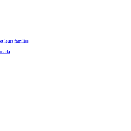
t leurs families
anada