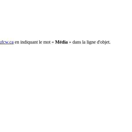
fcw.ca
en indiquant le mot «
Média
» dans la ligne d'objet.