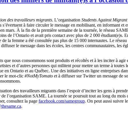
tion des travailleurs migrants
. L’organisation
Students Against Migrant 
s’évertuent à faire circuler le message en mobilisant, en informant et e
en mars. À la fin de la première semaine de la tournée, le réseau SAME 
ins de l’Ontario et avait pris contact avec plus de 2 000 étudiant(e)s. 
e de la femme a été consultée pas plus de 15 000 internautes. Le résea
 diffuser le message dans les écoles, les centres communautaires, les égl
nts que nous consommons sont produits et récoltés et à les inciter à agir 
rtistes et d’autres personnes qui militent pour mettre un terme à toutes 
 en Ontario et au Québec. Une des initiatives en ligne entreprises dans
ser le mot-clic
#NotMyTomato
et à diffuser sur Twitter un message de sol
us consommons.
tuation des travailleurs migrants dans l’espoir d’inciter les gens à prend
r de l’organisation SAME. La tournée se poursuit tout au long du mois 
per, consultez la page
facebook.com/samegroup
. On peut aussi suivre 
@thesame.ca
.