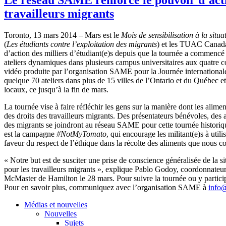
travailleurs migrants
Toronto, ­­13 mars 2014 – Mars est le
Mois de sensibilisation à la situa
(
Les étudiants contre l’exploitation des migrants
) et les TUAC Canada 
d’action des milliers d’étudiant(e)s depuis que la tournée a commencé 
ateliers dynamiques dans plusieurs campus universitaires aux quatre co
vidéo produite par l’organisation SAME pour la Journée international
quelque 70 ateliers dans plus de 15 villes de l’Ontario et du Québec et
locaux, ce jusqu’à la fin de mars.
La tournée vise à faire réfléchir les gens sur la manière dont les alime
des droits des travailleurs migrants. Des présentateurs bénévoles, des a
des migrants se joindront au réseau SAME pour cette tournée historique
est la campagne
#NotMyTomato
, qui encourage les militant(e)s à utili
faveur du respect de l’éthique dans la récolte des aliments que no
« Notre but est de susciter une prise de conscience généralisée de la si
pour les travailleurs migrants », explique Pablo Godoy, coordonnateu
McMaster de Hamilton le 28 mars. Pour suivre la tournée ou y partici
Pour en savoir plus, communiquez avec l’organisation SAME à
info
Médias et nouvelles
Nouvelles
Sujets