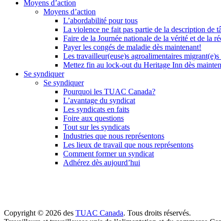
Moyens d’action
Moyens d’action
L’abordabilité pour tous
La violence ne fait pas partie de la description de t
Faire de la Journée nationale de la vérité et de la ré
Payer les congés de maladie dès maintenant!
Les travailleur(euse)s agroalimentaires migrant(e)s
Mettez fin au lock-out du Heritage Inn dès mainte
Se syndiquer
Se syndiquer
Pourquoi les TUAC Canada?
L’avantage du syndicat
Les syndicats en faits
Foire aux questions
Tout sur les syndicats
Industries que nous représentons
Les lieux de travail que nous représentons
Comment former un syndicat
Adhérez dès aujourd’hui
Copyright © 2026 des
TUAC Canada
. Tous droits réservés.