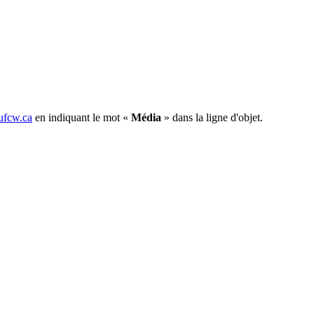
fcw.ca
en indiquant le mot «
Média
» dans la ligne d'objet.