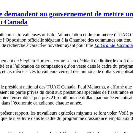
le demandent au gouvernement de mettre un 
au Canada
illeurs et travailleuses unis de l’alimentation et du commerce (TUAC C
s de l’Opposition officielle siégeant à la Chambre des communes ont ten
 de recherche à caractère novateur ayant pour titre
La Grande Escroque
ement de Stephen Harper a commise en décidant de limiter le droit des 
ernité et à l’allocation de compassion qu’on verse dans le cadre du prog
, et ce, même si ces travailleurs versent des millions de dollars en cotis
e, le président national des TUAC Canada, Paul Meinema, a affirmé que le
ient en partie privés du droit aux prestations spéciales de l’assurance-e
raient ensemble à peu près 21,5 millions de dollars par année en cotisat
lent dans l’économie canadienne chaque année.
résent rapport, les travailleurs agricoles migrants se font voler. Voil
quelle il se livre dans le cadre du programme d’assurance-emploi aux dé