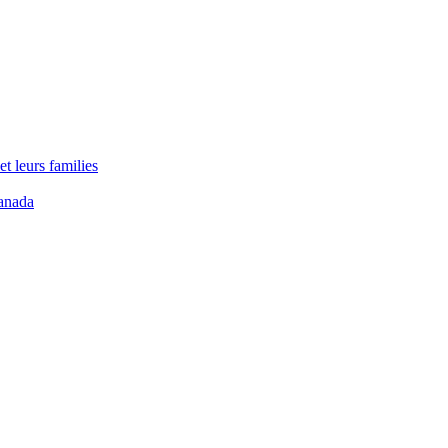
t leurs families
anada