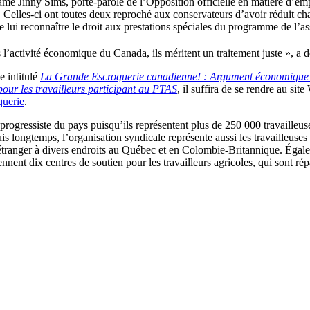
ame Jinny Sims, porte-parole de l’Opposition officielle en matière d’e
 Celles-ci ont toutes deux reproché aux conservateurs d’avoir réduit cha
de lui reconnaître le droit aux prestations spéciales du programme de l’a
ns l’activité économique du Canada, ils méritent un traitement juste », a 
e intitulé
La Grande Escroquerie canadienne! : Argument économique 
pour les travailleurs participant au PTAS
, il suffira de se rendre au s
querie
.
rogressiste du pays puisqu’ils représentent plus de 250 000 travailleuses
 longtemps, l’organisation syndicale représente aussi les travailleuses e
l’étranger à divers endroits au Québec et en Colombie-Britannique. Égal
ent dix centres de soutien pour les travailleurs agricoles, qui sont répa