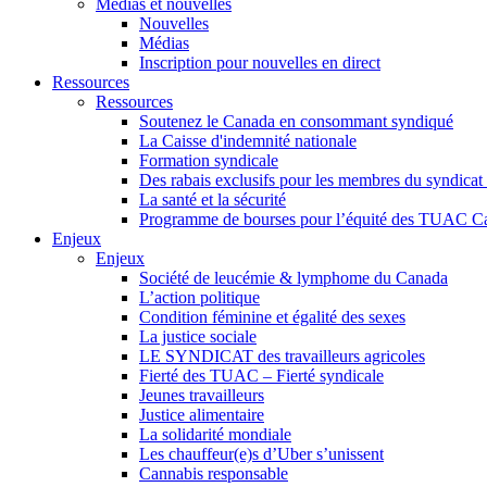
Médias et nouvelles
Nouvelles
Médias
Inscription pour nouvelles en direct
Ressources
Ressources
Soutenez le Canada en consommant syndiqué
La Caisse d'indemnité nationale
Formation syndicale
Des rabais exclusifs pour les membres du syndicat e
La santé et la sécurité
Programme de bourses pour l’équité des TUAC C
Enjeux
Enjeux
Société de leucémie & lymphome du Canada
L’action politique
Condition féminine et égalité des sexes
La justice sociale
LE SYNDICAT des travailleurs agricoles
Fierté des TUAC – Fierté syndicale
Jeunes travailleurs
Justice alimentaire
La solidarité mondiale
Les chauffeur(e)s d’Uber s’unissent
Cannabis responsable