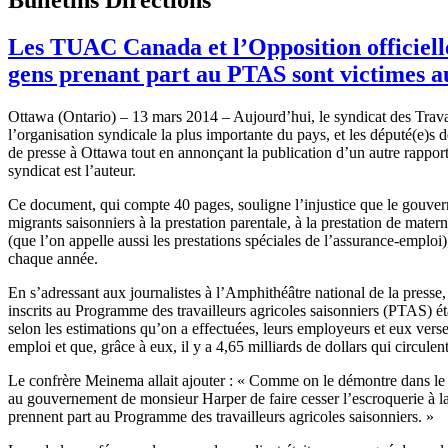
Les TUAC Canada et l’Opposition officiel
gens prenant part au PTAS sont victimes 
Ottawa (Ontario) – 13 mars 2014 – Aujourd’hui, le syndicat des Trava
l’organisation syndicale la plus importante du pays, et les député(e)
de presse à Ottawa tout en annonçant la publication d’un autre rapport
syndicat est l’auteur.
Ce document, qui compte 40 pages, souligne l’injustice que le gouvern
migrants saisonniers à la prestation parentale, à la prestation de mat
(que l’on appelle aussi les prestations spéciales de l’assurance-emploi)
chaque année.
En s’adressant aux journalistes à l’Amphithéâtre national de la press
inscrits au Programme des travailleurs agricoles saisonniers (PTAS) éta
selon les estimations qu’on a effectuées, leurs employeurs et eux verse
emploi et que, grâce à eux, il y a 4,65 milliards de dollars qui circu
Le confrère Meinema allait ajouter : « Comme on le démontre dans le p
au gouvernement de monsieur Harper de faire cesser l’escroquerie à la
prennent part au Programme des travailleurs agricoles saisonniers. »