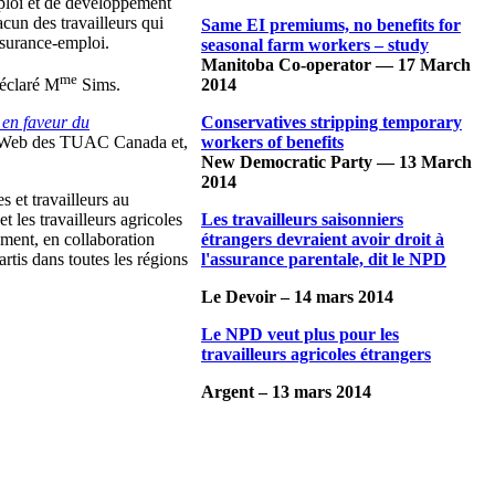
mploi et de développement
cun des travailleurs qui
Same EI premiums, no benefits for
ssurance-emploi.
seasonal farm workers – study
Manitoba Co-operator — 17 March
me
2014
déclaré M
Sims.
Conservatives stripping temporary
en faveur du
workers of benefits
ite Web des TUAC Canada et,
New Democratic Party — 13 March
2014
 et travailleurs au
Les travailleurs saisonniers
t les travailleurs agricoles
étrangers devraient avoir droit à
ement, en collaboration
l'assurance parentale, dit le NPD
rtis dans toutes les régions
Le Devoir – 14 mars 2014
Le NPD veut plus pour les
travailleurs agricoles étrangers
Argent – 13 mars 2014