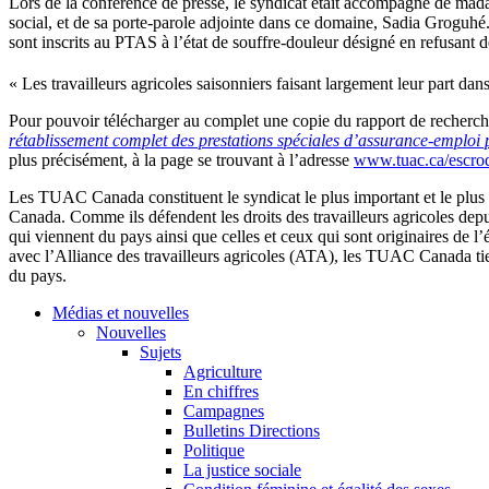
Lors de la conférence de presse, le syndicat était accompagné de mad
social, et de sa porte-parole adjointe dans ce domaine, Sadia Groguhé.
sont inscrits au PTAS à l’état de souffre-douleur désigné en refusant 
« Les travailleurs agricoles saisonniers faisant largement leur part da
Pour pouvoir télécharger au complet une copie du rapport de recherch
rétablissement complet des prestations spéciales d’assurance-emploi 
plus précisément, à la page se trouvant à l’adresse
www.tuac.ca/escro
Les TUAC Canada constituent le syndicat le plus important et le plus p
Canada. Comme ils défendent les droits des travailleurs agricoles depuis
qui viennent du pays ainsi que celles et ceux qui sont originaires de 
avec l’Alliance des travailleurs agricoles (ATA), les TUAC Canada tienn
du pays.
Médias et nouvelles
Nouvelles
Sujets
Agriculture
En chiffres
Campagnes
Bulletins Directions
Politique
La justice sociale