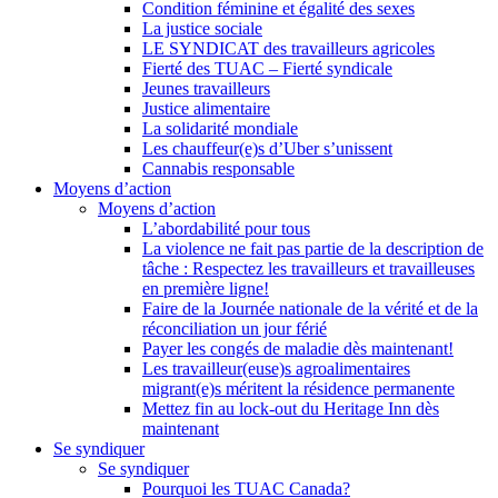
Condition féminine et égalité des sexes
La justice sociale
LE SYNDICAT des travailleurs agricoles
Fierté des TUAC – Fierté syndicale
Jeunes travailleurs
Justice alimentaire
La solidarité mondiale
Les chauffeur(e)s d’Uber s’unissent
Cannabis responsable
Moyens d’action
Moyens d’action
L’abordabilité pour tous
La violence ne fait pas partie de la description de
tâche : Respectez les travailleurs et travailleuses
en première ligne!
Faire de la Journée nationale de la vérité et de la
réconciliation un jour férié
Payer les congés de maladie dès maintenant!
Les travailleur(euse)s agroalimentaires
migrant(e)s méritent la résidence permanente
Mettez fin au lock-out du Heritage Inn dès
maintenant
Se syndiquer
Se syndiquer
Pourquoi les TUAC Canada?