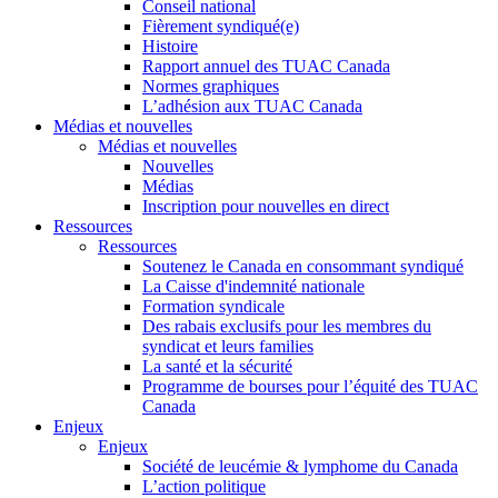
Conseil national
Fièrement syndiqué(e)
Histoire
Rapport annuel des TUAC Canada
Normes graphiques
L’adhésion aux TUAC Canada
Médias et nouvelles
Médias et nouvelles
Nouvelles
Médias
Inscription pour nouvelles en direct
Ressources
Ressources
Soutenez le Canada en consommant syndiqué
La Caisse d'indemnité nationale
Formation syndicale
Des rabais exclusifs pour les membres du
syndicat et leurs families
La santé et la sécurité
Programme de bourses pour l’équité des TUAC
Canada
Enjeux
Enjeux
Société de leucémie & lymphome du Canada
L’action politique