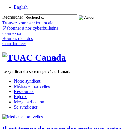
English
Rechercher
Trouvez votre section locale
S’abonner à nos cyberbulletins
Connexion
Bourses d'études
Coordonnées
Le syndicat du secteur privé au Canada
Notre syndicat
Médias et nouvelles
Ressources
Enjeux
Moyens d’action
Se syndiquer
Il est temps de passer des mots aux actes