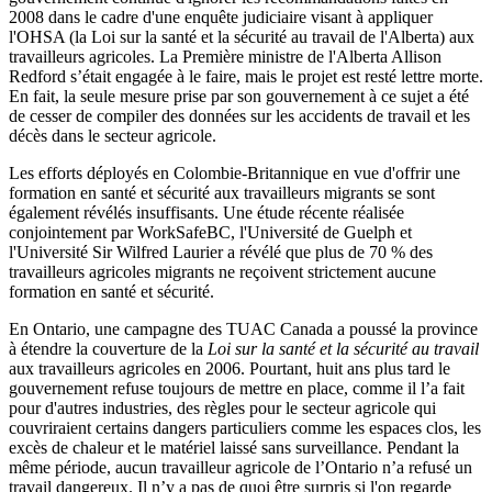
2008 dans le cadre d'une enquête judiciaire visant à appliquer
l'OHSA (la Loi sur la santé et la sécurité au travail de l'Alberta) aux
travailleurs agricoles. La Première ministre de l'Alberta Allison
Redford s’était engagée à le faire, mais le projet est resté lettre morte.
En fait, la seule mesure prise par son gouvernement à ce sujet a été
de cesser de compiler des données sur les accidents de travail et les
décès dans le secteur agricole.
Les efforts déployés en Colombie-Britannique en vue d'offrir une
formation en santé et sécurité aux travailleurs migrants se sont
également révélés insuffisants. Une étude récente réalisée
conjointement par WorkSafeBC, l'Université de Guelph et
l'Université Sir Wilfred Laurier a révélé que plus de 70 % des
travailleurs agricoles migrants ne reçoivent strictement aucune
formation en santé et sécurité.
En Ontario, une campagne des TUAC Canada a poussé la province
à étendre la couverture de la
Loi sur la santé et la sécurité au travail
aux travailleurs agricoles en 2006. Pourtant, huit ans plus tard le
gouvernement refuse toujours de mettre en place, comme il l’a fait
pour d'autres industries, des règles pour le secteur agricole qui
couvriraient certains dangers particuliers comme les espaces clos, les
excès de chaleur et le matériel laissé sans surveillance. Pendant la
même période, aucun travailleur agricole de l’Ontario n’a refusé un
travail dangereux. Il n’y a pas de quoi être surpris si l'on regarde