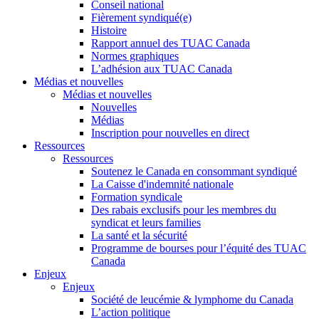
Conseil national
Fièrement syndiqué(e)
Histoire
Rapport annuel des TUAC Canada
Normes graphiques
L’adhésion aux TUAC Canada
Médias et nouvelles
Médias et nouvelles
Nouvelles
Médias
Inscription pour nouvelles en direct
Ressources
Ressources
Soutenez le Canada en consommant syndiqué
La Caisse d'indemnité nationale
Formation syndicale
Des rabais exclusifs pour les membres du
syndicat et leurs families
La santé et la sécurité
Programme de bourses pour l’équité des TUAC
Canada
Enjeux
Enjeux
Société de leucémie & lymphome du Canada
L’action politique