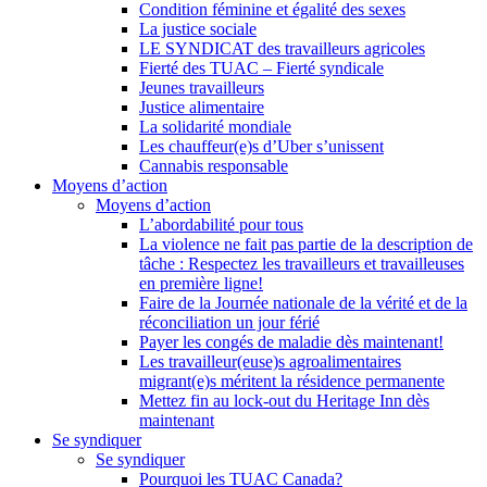
Condition féminine et égalité des sexes
La justice sociale
LE SYNDICAT des travailleurs agricoles
Fierté des TUAC – Fierté syndicale
Jeunes travailleurs
Justice alimentaire
La solidarité mondiale
Les chauffeur(e)s d’Uber s’unissent
Cannabis responsable
Moyens d’action
Moyens d’action
L’abordabilité pour tous
La violence ne fait pas partie de la description de
tâche : Respectez les travailleurs et travailleuses
en première ligne!
Faire de la Journée nationale de la vérité et de la
réconciliation un jour férié
Payer les congés de maladie dès maintenant!
Les travailleur(euse)s agroalimentaires
migrant(e)s méritent la résidence permanente
Mettez fin au lock-out du Heritage Inn dès
maintenant
Se syndiquer
Se syndiquer
Pourquoi les TUAC Canada?