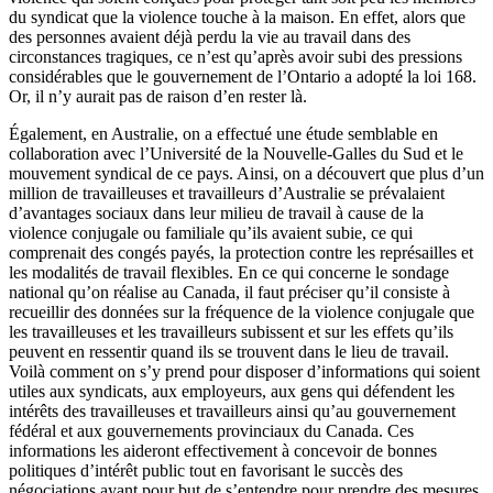
du syndicat que la violence touche à la maison. En effet, alors que
des personnes avaient déjà perdu la vie au travail dans des
circonstances tragiques, ce n’est qu’après avoir subi des pressions
considérables que le gouvernement de l’Ontario a adopté la loi 168.
Or, il n’y aurait pas de raison d’en rester là.
Également, en Australie, on a effectué une étude semblable en
collaboration avec l’Université de la Nouvelle-Galles du Sud et le
mouvement syndical de ce pays. Ainsi, on a découvert que plus d’un
million de travailleuses et travailleurs d’Australie se prévalaient
d’avantages sociaux dans leur milieu de travail à cause de la
violence conjugale ou familiale qu’ils avaient subie, ce qui
comprenait des congés payés, la protection contre les représailles et
les modalités de travail flexibles. En ce qui concerne le sondage
national qu’on réalise au Canada, il faut préciser qu’il consiste à
recueillir des données sur la fréquence de la violence conjugale que
les travailleuses et les travailleurs subissent et sur les effets qu’ils
peuvent en ressentir quand ils se trouvent dans le lieu de travail.
Voilà comment on s’y prend pour disposer d’informations qui soient
utiles aux syndicats, aux employeurs, aux gens qui défendent les
intérêts des travailleuses et travailleurs ainsi qu’au gouvernement
fédéral et aux gouvernements provinciaux du Canada. Ces
informations les aideront effectivement à concevoir de bonnes
politiques d’intérêt public tout en favorisant le succès des
négociations ayant pour but de s’entendre pour prendre des mesures