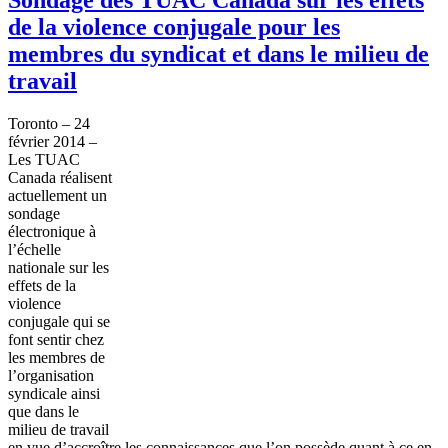
de la violence conjugale pour les
membres du syndicat et dans le milieu de
travail
Toronto – 24
février
2014 –
Les
TUAC
Canada
réalisent
actuellement
un
sondage
électronique
à
l’échelle
nationale
sur
les
effets
de la
violence
conjugale
qui se
font
sentir
chez
les
membres
de
l’organisation
syndicale
ainsi
que
dans
le
milieu de travail
en
vue
d’accroître
les
connaissances
que
l’on
possède
quant
à
ce
en