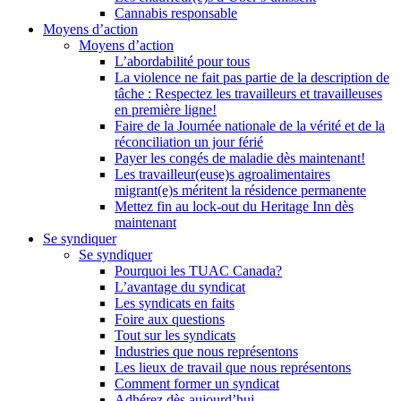
Cannabis responsable
Moyens d’action
Moyens d’action
L’abordabilité pour tous
La violence ne fait pas partie de la description de
tâche : Respectez les travailleurs et travailleuses
en première ligne!
Faire de la Journée nationale de la vérité et de la
réconciliation un jour férié
Payer les congés de maladie dès maintenant!
Les travailleur(euse)s agroalimentaires
migrant(e)s méritent la résidence permanente
Mettez fin au lock-out du Heritage Inn dès
maintenant
Se syndiquer
Se syndiquer
Pourquoi les TUAC Canada?
L’avantage du syndicat
Les syndicats en faits
Foire aux questions
Tout sur les syndicats
Industries que nous représentons
Les lieux de travail que nous représentons
Comment former un syndicat
Adhérez dès aujourd’hui