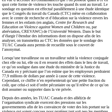
quoi
cette
forme
de violence les
touche
quand
ils
sont
au travail. Le
sondage
en question
est
effectué
parallèlement
à
une
étude
identique
que
le
Congrès
du travail du Canada (CTC)
mène
en collaboration
avec
le
centre
de
recherche
et
d’éducation
sur
la violence
envers
les
femmes et les
enfants
(en
anglais
,
Centre for Research and
Education on Violence against Women and Children
ou
, par
abréviation
,
CREVAWC
) de
l’Université
Western.
Dans
le but
d’élargir
l’étendue
des
informations
dont
on dispose
afin
de les
analyser
, on
transmettra
au CTC les
données
que
le
sondage
des
TUAC
Canada aura
permis
de
recueillir
sous
le
couvert
de
l’anonymat
.
Lorsqu’une
travailleuse
ou
un
travailleur
subit
la violence
conjugale
chez
elle
ou
lui
,
elle
ou
il
en
ressent
des
effets
dans
le lieu de travail,
ce
qu’on
souligne
dans
une
étude
du
ministère
de la Justice du
Canada en y
précisant
que
l’on
estime
que
les
employeurs
perdraient
77,9 millions de dollars par
année
à
cause de
cette
violence.
Cependant
,
ce
chiffre
n’en
représenterait
qu’une
petite fraction du
coût
,
que
celui-ci
soit
d’ordre
pécuniaire
ou
qu’il
relève
de
ce
qu’on
doit
assumer
ou
supporter
dans
la vie
privée
.
Depuis des années, les TUAC Canada et des allié(e)s de
l’organisation syndicale exercent des pressions sur les
gouvernements afin de les convaincre de voter des lois portant sur la
violence qui soient conçues pour protéger tant soit peu les membres