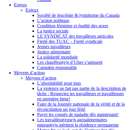
Enjeux
Enjeux
Société de leucémie & lymphome du Canada
L’action politique
Condition féminine et égalité des sexes
La justice sociale
LE SYNDICAT des travailleurs agricoles
Fierté des TUAC – Fierté syndicale
Jeunes travailleurs
Justice alimentaire
La solidarité mondiale
Les chauffeur(e)s d’Uber s’unissent
Cannabis responsable
Moyens d’action
Moyens d’action
L’abordabilité pour tous
La violence ne fait pas partie de la description de
tâche : Respectez les travailleurs et travailleuses
en première ligne!
Faire de la Journée nationale de la vérité et de la
réconciliation un jour férié
Payer les congés de maladie dès maintenant!
Les travailleur(euse)s agroalimentaires
migrant(e)s méritent la résidence permanente