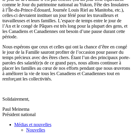
comme
le Jour du
patrimoine
national au Yukon,
Fête
des
Insulaires
à
l’Île-du-Prince-Édouard
,
Journée
Louis Riel au Manitoba, etc.),
celles-ci
devraient
instituer
un jour
férié
pour les
travailleurs
et
travailleuses
et
leurs
familles
.
L’espace
de temps
entre
le jour de
l’An
et le
congé
de
Pâques
est
très
long pour la
plupart
des
gens
, et
les
Canadiens
et
Canadiennes
ont
besoin
d’une
pause
durant
cette
période
.
Nous
espérons
que
ceux
et
celles
qui
ont
la chance
d’être
en
congé
le jour de la
Famille
sauront
profiter
de
l’occasion
pour passer du
temps
précieux
avec
des
êtres
chers
.
Étant
l’un
des
principaux
porte-
paroles
des
salarié
(e)s de
ce
grand pays,
nous
allons
continuer
à
placer les
familles
au
cœur
de nos efforts pendant
que
nous
œuvrons
à
améliorer
la vie de
tous
les
Canadiens
et
Canadiennes
tout en
renforçant
les
collectivités
.
Solidairement
,
Paul
Meinema
Président
national
Médias et nouvelles
Nouvelles