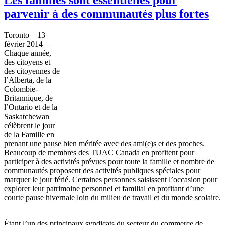
parvenir à des communautés plus fortes
Toronto – 13
février
2014 –
Chaque
année
,
des
citoyens
et
des
citoyennes
de
l’Alberta
, de la
Colombie-
Britannique
, de
l’Ontario
et de la
Saskatchewan
célèbrent
le jour
de la
Famille
en
prenant
une
pause
bien
méritée
avec
des
ami
(e)s et des
proches
.
Beaucoup
de
membres
des
TUAC
Canada en
profitent
pour
participer
à
des
activités
prévues
pour
toute
la
famille
et
nombre
de
communautés
proposent
des
activités
publiques
spéciales
pour
marquer
le jour
férié
.
Certaines
personnes
saisissent
l’occasion
pour
explorer
leur
patrimoine
personnel et familial en
profitant
d’une
courte
pause
hivernale
loin du milieu de travail et du
monde
scolaire
.
Étant
l’un
des
principaux
syndicats
du
secteur
du commerce de