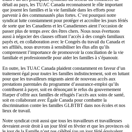
détail
au pays, les
TUAC
Canada
reconnaissent
le
rôle
important
que
jouent
les
familles
et la vie
familiale
dans
les efforts pour
parvenir
à
des
communautés
plus fortes.
C’est
pourquoi
notre
syndicat
lutte
constamment
pour
protéger
et
accroître
les
jours
fériés
de
sorte
que
les
Canadiens
et les
Canadiennes
aient
l’occasion
de
passer plus de temps
avec
des
êtres
chers
.
Nous
nous
évertuons
aussi
à
négocier
des clauses
offrant
l’accès
à
des
congés
familiaux
payés
et, en collaboration
avec
le
Congrès
du travail du Canada et
ses
affiliés
,
nous
œuvrons
à
sensibiliser
les
élus
afin
qu’ils
comprennent
l’importance
de
promouvoir
la conciliation de la vie
familiale
et
professionnelle
pour
aider
les
familles
à
s’épanouir
.
En
outre
, les
TUAC
Canada
plaident
constamment
en
faveur
d’un
traitement
égal
pour
toutes
les
familles
indistinctement
,
soit
en
luttant
pour
que
les
travailleurs
migrants
aient
de nouveau
accès
aux
prestations
parentales
du
programme
d’assurance-emploi
qu’ils
contribuent
à
payer,
soit
en
dénonçant
le
refus
du
gouvernement
Harper
d’offrir
aux
familles
de
réfugiés
l’accès
aux
soins
de
santé
,
soit
en
collaborant
avec
Égale
Canada pour
combattre
la
discrimination
contre
les
familles
GLBTBT
dans
nos
écoles
et nos
lieux
de travail.
Notre
syndicat
croit
aussi
que
tous
les
travailleurs
et
travailleuses
devraient
avoir
droit
à
un jour
férié
en
février
et
que
les provinces
où
le jour de la
Famille
n’est
pas
célébré
(
ou
un jour
férié
équivalent