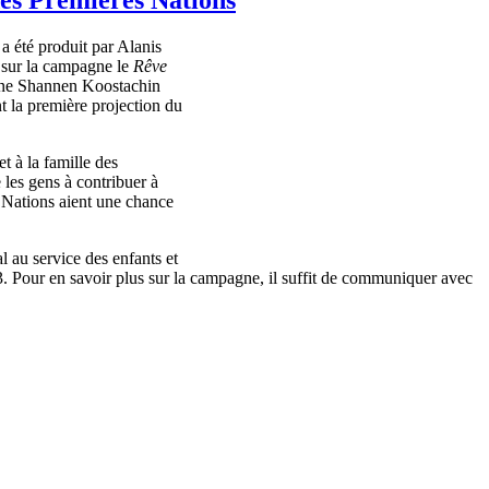
i a
été
produit
par
Alanis
sur
la
campagne
le
Rêve
ne
Shannen
Koostachin
t la
première
projection du
et
à
la
famille
des
e les
gens
à
contribuer
à
Nations
aient
une
chance
l au service des
enfants
et
. Pour en savoir plus
sur
la
campagne
,
il
suffit
de
communiquer
avec