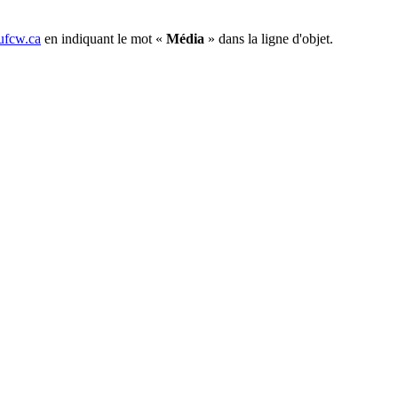
fcw.ca
en indiquant le mot «
Média
» dans la ligne d'objet.