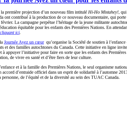
la
première
projection
d’un
nouveau film
intitulé
Hi-Ho
Mistahey
!
, qu
da
ont
contribué
à
la production de
ce
nouveau
documentaire
, qui
porte
6
février
. La
campagne
perpétue
l’héritage
de la
jeune
militante
autochto
éducation
équitable
pour les
enfants
des
Premières
Nations. En attendan
cliquant
ici
.
la
Journée
Ayez
un
cœur
qu’organise
la
Société
de
soutien
à
l’enfance
nts
et des
familles
autochtones
du Canada.
Cette
initiative en
ligne
invit
et
à
appuyer
l’initiative
pour faire en
sorte
que
les
enfants
des
Premières
tion
, de vivre en
santé
et
d’être
fiers
de
leur
culture.
l’enfance
et
à
la
famille
des
Premières
Nations, le
seul
organisme
nationa
n accord
d’entraide
officiel
dans
un esprit de
solidarité
à
l’automne
2013
a
personne
, de
l’équité
et de la
diversité
au
sein
des
TUAC
Canada.