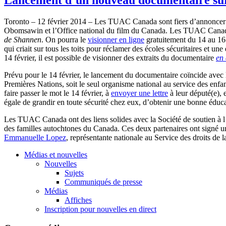
Toronto – 12
février
2014 – Les
TUAC
Canada
sont
fiers
d’annoncer
Obomsawin
et
l’Office
national du film du Canada. Les
TUAC
Cana
de
Shannen
. On
pourra
le
visionner
en
ligne
gratuitement
du 14 au 1
qui
criait
sur
tous
les
toits
pour
réclamer
des
écoles
sécuritaires
et
une
14
février
,
il
est
possible de
visionner
des
extraits
du
documentaire
en
Prévu
pour le 14
février
, le
lancement
du
documentaire
coïncide
avec
Premières
Nations,
soit
le
seul
organisme
national au service des
enfa
faire passer le mot le 14
février
,
à
envoyer
une
lettre
à
leur
député
(e), 
égale
de
grandir
en
toute
sécurité
chez
eux
,
d’obtenir
une
bonne
éduca
Les
TUAC
Canada
ont
des liens
solides
avec
la
Société
de
soutien
à
des
familles
autochtones
du Canada.
Ces
deux
partenaires
ont
signé
u
Emmanuelle
Lopez
,
représentante
nationale
au Service des
droits
de l
Médias et nouvelles
Nouvelles
Sujets
Communiqués de presse
Médias
Affiches
Inscription pour nouvelles en direct