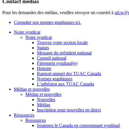
Contact médias
Pour les demandes des médias, veuillez envoyer un courriel à
ufcw@u
Consulter nos normes graphiques ici.
Notre syndicat
Notre syndicat
Trouvez votre section locale
Statuts
Message du président national
Conseil national
Fièrement syndiqué(e)
Histoire
Rapport annuel des TUAC Canada
Normes graphiques
L’adhésion aux TUAC Canada
Médias et nouvelles
Médias et nouvelles
Nouvelles
Médias
Inscription pour nouvelles en direct
Ressources
Ressources
Soutenez le Canada en consommant syndiqué