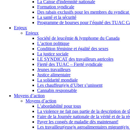
La Caisse d'indemnité nationale
Formation syndicale
Des rabais exclusifs pour les membres du syndicat e
La santé et la sécurité
Programme de bourses pour l’équité des TUAC C
Enjeux
Enjeux
Société de leucémie & lymphome du Canada
L’action politique
Condition féminine et égalité des sexes
La justice sociale
LE SYNDICAT des travailleurs agricoles
Fierté des TUAC – Fierté syndicale
Jeunes travailleurs
Justice alimentaire
La solidarité mondiale
Les chauffeur(e)s d’Uber s’unissent
Cannabis responsable
Moyens d’action
Moyens d’action
L’abordabilité pour tous
La violence ne fait pas partie de la description de t
Faire de la Journée nationale de la vérité et de la ré
Payer les congés de maladie dès maintenant!
Les travailleur(euse)s agroalimentaires migrant(e)s