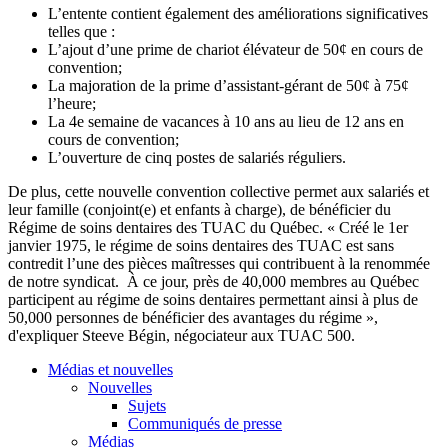
L’entente
contient
également
des
améliorations
significatives
telles
que
:
L’ajout
d’une
prime de chariot
élévateur
de 50¢ en
cours
de
convention;
La
majoration
de la prime
d’assistant-gérant
de 50¢
à
75¢
l’heure
;
La
4e
semaine
de
vacances
à
10
ans
au lieu de 12
ans
en
cours
de convention;
L’ouverture
de
cinq
postes
de
salariés
réguliers
.
De plus,
cette
nouvelle convention collective
permet
aux
salariés
et
leur
famille
(conjoint(e) et
enfants
à
charge), de
bénéficier
du
Régime
de
soins
dentaires
des
TUAC
du
Québec
. «
Créé
le
1er
janvier
1975, le
régime
de
soins
dentaires
des
TUAC
est
sans
contredit
l’une
des
pièces
maîtresses
qui
contribuent
à
la
renommée
de
notre
syndicat
.
À
ce
jour,
près
de 40,000
membres
au
Québec
participent
au
régime
de
soins
dentaires
permettant
ainsi
à
plus de
50,000
personnes
de
bénéficier
des
avantages
du
régime
»,
d'expliquer
Steeve
Bégin
,
négociateur
aux
TUAC
500.
Médias et nouvelles
Nouvelles
Sujets
Communiqués de presse
Médias