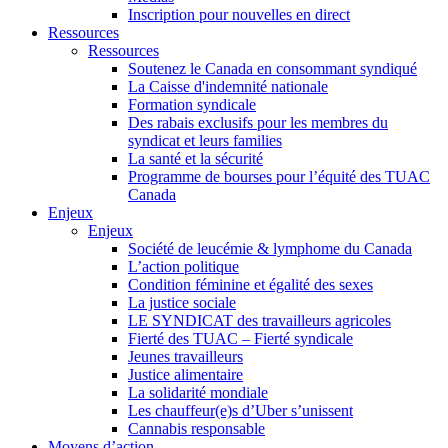
Inscription pour nouvelles en direct
Ressources
Ressources
Soutenez le Canada en consommant syndiqué
La Caisse d'indemnité nationale
Formation syndicale
Des rabais exclusifs pour les membres du
syndicat et leurs families
La santé et la sécurité
Programme de bourses pour l’équité des TUAC
Canada
Enjeux
Enjeux
Société de leucémie & lymphome du Canada
L’action politique
Condition féminine et égalité des sexes
La justice sociale
LE SYNDICAT des travailleurs agricoles
Fierté des TUAC – Fierté syndicale
Jeunes travailleurs
Justice alimentaire
La solidarité mondiale
Les chauffeur(e)s d’Uber s’unissent
Cannabis responsable
Moyens d’action