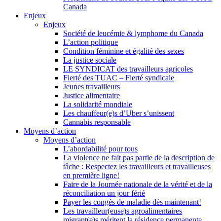
Canada
Enjeux
Enjeux
Société de leucémie & lymphome du Canada
L’action politique
Condition féminine et égalité des sexes
La justice sociale
LE SYNDICAT des travailleurs agricoles
Fierté des TUAC – Fierté syndicale
Jeunes travailleurs
Justice alimentaire
La solidarité mondiale
Les chauffeur(e)s d’Uber s’unissent
Cannabis responsable
Moyens d’action
Moyens d’action
L’abordabilité pour tous
La violence ne fait pas partie de la description de
tâche : Respectez les travailleurs et travailleuses
en première ligne!
Faire de la Journée nationale de la vérité et de la
réconciliation un jour férié
Payer les congés de maladie dès maintenant!
Les travailleur(euse)s agroalimentaires
migrant(e)s méritent la résidence permanente