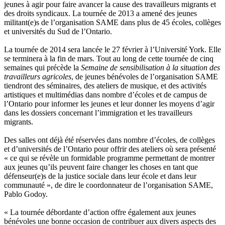
jeunes
à
agir
pour faire
avancer
la cause des
travailleurs
migrants et
des
droits
syndicaux
. La
tournée
de 2013 a
amené
des
jeunes
militant(e)s de
l’organisation
SAME
dans
plus de 45
écoles
,
collèges
et
universités
du
Sud
de
l’Ontario
.
La
tournée
de 2014 sera
lancée
le 27
février
à
l’Université
York. Elle
se
terminera
à
la fin de mars. Tout au long de
cette
tournée
de
cinq
semaines
qui
précède
la
Semaine
de
sensibilisation
à
la situation des
travailleurs
agricoles
, de
jeunes
bénévoles
de
l’organisation
SAME
tiendront
des
séminaires
, des ateliers de
musique
, et des
activités
artistiques
et
multimédias
dans
nombre
d’écoles
et de campus de
l’Ontario
pour informer les
jeunes
et
leur
donner
les
moyens
d’agir
dans
les dossiers
concernant
l’immigration
et les
travailleurs
migrants.
Des
salles
ont
déjà
été
réservées
dans
nombre
d’écoles
, de
collèges
et
d’universités
de
l’Ontario
pour
offrir
des ateliers
où
sera
présenté
«
ce
qui se
révèle
un formidable
programme
permettant
de
montrer
aux
jeunes
qu’ils
peuvent
faire changer les
choses
en
tant
que
défenseur
(e)s de la justice
sociale
dans
leur
école
et
dans
leur
communauté
», de dire le
coordonnateur
de
l’organisation
SAME,
Pablo
Godoy
.
« La
tournée
débordante
d’action
offre
également
aux
jeunes
bénévoles
une
bonne
occasion de
contribuer
aux divers aspects des