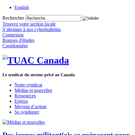
English
Rechercher
Trouvez votre section locale
S’abonner à nos cyberbulletins
Connexion
Bourses d'études
Coordonnées
Le syndicat du secteur privé au Canada
Notre syndicat
Médias et nouvelles
Ressources
Enjeux
Moyens d’action
Se syndiquer
Des jeunes militant(e)s se préparent pour