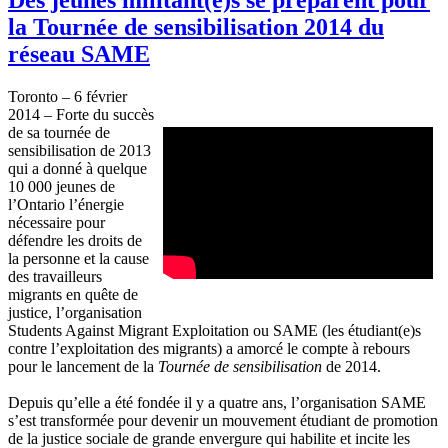
la Tournée de sensibilisation 2014 du
réseau SAME
Toronto – 6
février
2014 – Forte du
succès
de
sa
tournée
de
sensibilisation
de 2013
qui a
donné
à
quelque
10 000
jeunes
de
l’Ontario
l’énergie
nécessaire
pour
défendre
les
droits
de
la
personne
et la cause
des
travailleurs
migrants en
quête
de
justice,
l’organisation
Students Against Migrant Exploitation
ou
SAME (les
étudiant
(e)s
contre
l’exploitation
des migrants) a
amorcé
le
compte
à
rebours
pour le
lancement
de la
Tournée
de
sensibilisation
de 2014.
Depuis
qu’elle
a
été
fondée
il
y a
quatre
ans
,
l’organisation
SAME
s’est
transformée
pour
devenir
un
mouvement
étudiant
de promotion
de la justice
sociale
de
grande
envergure
qui
habilite
et incite les