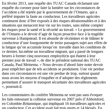
En
février
2013,
une
requête
des
TUAC
Canada
réclamant
une
enquête
du coroner pour faire la
lumière
sur
les
circonstances
de
l’accident
a
été
rejetée
par le
gouvernement
de
l’Ontario
, qui a
préféré
imputer
la
faute
au
conducteur
. Les
travailleurs
agricoles
continuent
donc
d’être
exposés
à
des
risques
déraisonnables
et
à
des
situations qui
menacent
leur
vie
sur
les routes, sans
même
compter
les
risques
pour la
santé
et la
sécurité
au travail. « Le
gouvernement
de
l’Ontario
a le
devoir
d’agir
de
façon
proactive face
à
la
tragédie
survenue
à
Hampstead
. Il
est
absurde
de
récriminer
et de
blâmer
le
conducteur
d’une
fourgonnette
de
treize
passagers
sujet
aux
effets
de
la fatigue
qu’on
accumule
lorsqu’on
travaille
dans
les conditions de
ce
dernier,
lui-même
un
travailleur
migrant, qui a
passé
de
longues
heures
à
former
cinq
nouveaux
employé
(e)s qui
étaient
à
leur
premier jour de travail », de dire le
président
national des
TUAC
Canada, Paul
Meinema
. «
Nous
devons
d’abord
faire
notre
devoir
pour
empêcher
que
de
tels
accidents se
produisent
.
Une
vie
perdue
dans
ces
circonstances
est
une
vie
perdue
de trop,
surtout
quand
nous
avons
les
moyens
d’enquêter
et
d’adopter
des
règlements
permettant
d’assurer
le transport
sécuritaire
des
travailleurs
agricoles
»,
poursuit-il
.
Les
commentaires
du
confrère
Meinema
ne
sont
pas sans
évoquer
les
faits
entourant
la collision
survenue
en 2007
près
d’Abbotsford
,
en
Colombie-Britannique
, qui
impliquait
16
travailleurs
agricoles
et
un
conducteur
.
Cet
accident
avait
fait
trois
morts
et 14
blessés
. En