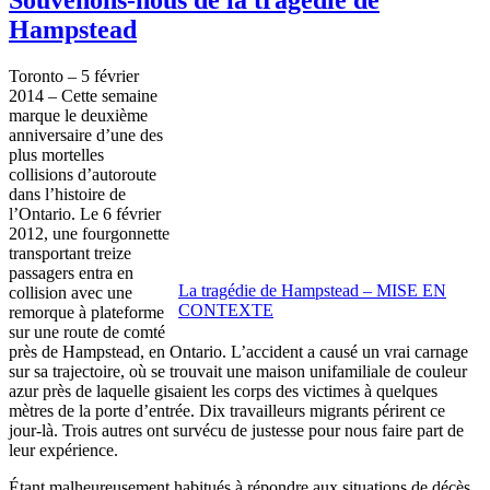
Hampstead
Toronto – 5
février
2014 –
Cette
semaine
marque le
deuxième
anniversaire
d’une
des
plus
mortelles
collisions
d’autoroute
dans
l’histoire
de
l’Ontario
. Le 6
février
2012,
une
fourgonnette
transportant
treize
passagers
entra
en
La
tragédie
de
Hampstead
–
MISE
EN
collision
avec
une
CONTEXTE
remorque
à
plateforme
sur
une
route de
comté
près
de
Hampstead
, en Ontario.
L’accident
a
causé
un
vrai
carnage
sur
sa
trajectoire
,
où
se
trouvait
une
maison
unifamiliale
de
couleur
azur
près
de
laquelle
gisaient
les corps des
victimes
à
quelques
mètres
de la
porte
d’entrée
. Dix
travailleurs
migrants
périrent
ce
jour-là
.
Trois
autres
ont
survécu
de
justesse
pour
nous
faire part de
leur
expérience
.
Étant
malheureusement
habitués
à
répondre
aux situations de
décès