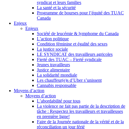
syndicat et leurs families
La santé et la sécurité
Programme de bourses pour l’équité des TUAC
Canada
Enjeux
Enjeux
Société de leucémie & lymphome du Canada
L’action politique
Condition féminine et égalité des sexes
La justice sociale
LE SYNDICAT des travailleurs agricoles
Fierté des TUAC – Fierté syndicale
Jeunes travailleurs
Justice alimentaire
La solidarité mondiale
Les chauffeur(e)s d’Uber s’unissent
Cannabis responsable
Moyens d’action
Moyens d’action
L’abordabilité pour tous
La violence ne fait pas partie de la description de
tâche : Respectez les travailleurs et travailleuses
en première ligne!
Faire de la Journée nationale de la vérité et de la
réconciliation un jour férié