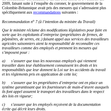
2009,
faisant
suite
à
l’enquête
du coroner, le
gouvernement
de la
Colombie-Britannique
avait
pris
des
mesures
qui
s’adressaient
plus
spécifiquement
aux
recommandations
suivantes
:
o
Recommandation
n
7 (
à
l’intention
du
ministre
du Travail)
Que
le
ministre
réclame
des modifications
législatives
pour faire en
sorte
que
les
exploitants
d’entreprise
(
propriétaires
de
fermes
, de
pépinières
, de
serres
, etc.)
faisant
appel
aux services des
travailleurs
agricoles
saisonniers
aient
la
responsabilité
de
reconnaître
ces
travailleurs
comme
des
employés
et
prennent
les
mesures
qui
s’imposent
pour :
a)
s’assurer que tous les nouveaux employés qui viennent
travailler dans leur établissement connaissent les droits et les
responsabilités que leur donnent la Loi sur les accidents du travail
et les règlements pris en application de cette loi;
b)
s’assurer que les propriétaires d’entreprise ont en place un
système garantissant que les fournisseurs de main-d’œuvre auxquels
ils font appel assurent le transport des travailleurs dans le respect
des lois en vigueur;
c)
s’assurer que les employés reçoivent de la documentation
écrite qui décrit leurs droits.