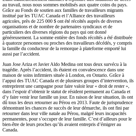
au travail,
nous
nous
sommes
mobilisés
aux
quatre
coins du pays.
Grâce
au Fonds de
soutien
aux
familles
de
travailleurs
migrants
institué
par les
TUAC
Canada et
l’Alliance
des
travailleurs
agricoles
,
près
de 225 000 $
ont
été
récoltés
auprès
de
diverses
organisations
et de
nombre
de
partenaires
syndicaux
et de
particuliers
des
diverses
régions
du pays qui
ont
donné
généreusement
. La
somme
entière
des fonds
récoltés
a
été
distribuée
à
quatorze
personnes
ou
proches
des
travailleurs
décédés
, y
compris
la
famille
du
conducteur
de la
remorque
à
plateforme
emporté
lui
aussi
par
l’accident
.
Juan Jose
Ariza
et Javier Aldo Medina
ont
tous
deux
survécu
à
la
tragédie
.
Après
l’accident
,
ils
étaient
en convalescence
dans
une
maison
de
soins
infirmiers
située
à
London, en Ontario.
Grâce
à
l’appui
des
TUAC
Canada et de
plusieurs
groupes
d’intervention
,
ils
entreprirent
une
campagne
pour faire
valoir
leur
«
droit
de rester »,
dans
l’espoir
d’obtenir
le
statut
de
résident
permanent au Canada et
d’y
faire
venir
leur
famille
un jour. En raison de
leur
situation,
ils
ont
dû
tous
les
deux
retourner
au
Pérou
en 2013.
Faute
de jurisprudence
démontrant
les chances de
succès
de
leur
démarche
,
ils
ont
fini
par
retourner
dans
leur
ville
natale
au
Pérou
,
malgré
leurs
incapacités
permanentes
, pour
s’occuper
de
leur
famille
.
C’est
d’ailleurs
pour le
bien-être
de
leurs
proches
qu’ils
avaient
entrepris
d’émigrer
au
Canada.