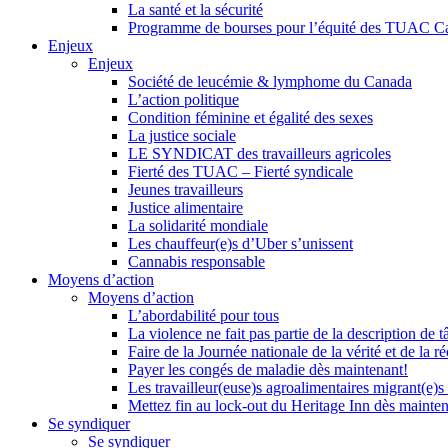
La santé et la sécurité
Programme de bourses pour l’équité des TUAC C
Enjeux
Enjeux
Société de leucémie & lymphome du Canada
L’action politique
Condition féminine et égalité des sexes
La justice sociale
LE SYNDICAT des travailleurs agricoles
Fierté des TUAC – Fierté syndicale
Jeunes travailleurs
Justice alimentaire
La solidarité mondiale
Les chauffeur(e)s d’Uber s’unissent
Cannabis responsable
Moyens d’action
Moyens d’action
L’abordabilité pour tous
La violence ne fait pas partie de la description de t
Faire de la Journée nationale de la vérité et de la ré
Payer les congés de maladie dès maintenant!
Les travailleur(euse)s agroalimentaires migrant(e)s
Mettez fin au lock-out du Heritage Inn dès mainte
Se syndiquer
Se syndiquer