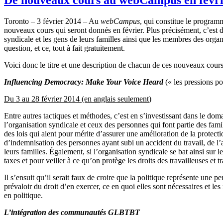
Toronto – 3
février
2014 – Au
webCampus
, qui
constitue
le
program
nouveaux
cours
qui
seront
donnés
en
février
. Plus
précisément
,
c’est
d
syndicale
et les
gens
de
leurs
familles
ainsi
que
les
membres
des
organ
question, et
ce
, tout
à
fait
gratuitement
.
Voici
donc
le
titre
et
une
description de
chacun
de
ces
nouveaux
cour
Influencing Democracy: Make Your Voice Heard
(« les
pressions
po
Du 3 au 28
février
2014 (en
anglais
seulement
)
Entre
autres
tactiques
et
méthodes
,
c’est
en
s’investissant
dans
le
doma
l’organisation
syndicale
et
ceux
des
personnes
qui font
partie
des
fami
des
lois
qui
aient
pour
mérite
d’assurer
une
amélioration
de la protect
d’indemnisation
des
personnes
ayant
subi
un accident du travail, de
l
leurs
familles
.
Également
,
si
l’organisation
syndicale
se bat
ainsi
sur
le
taxes et pour
veiller
à
ce
qu’on
protège
les
droits
des
travailleuses
et
t
Il
s’ensuit
qu’il
serait
faux de
croire
que
la
politique
représente
une
pe
prévaloir
du
droit
d’en
exercer
,
ce
en
quoi
elles
sont
nécessaires
et les
en
politique
.
L’intégration
des
communautés
GLBTBT