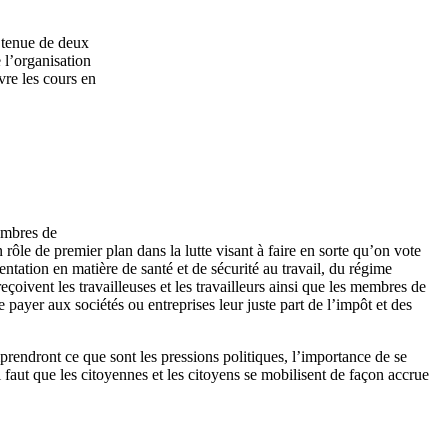
a
tenue
de
deux
e
l’organisation
vre
les
cours
en
mbres
de
n
rôle
de premier plan
dans
la
lutte
visant
à
faire en
sorte
qu’on
vote
entation
en
matière
de
santé
et de
sécurité
au travail, du
régime
reçoivent
les
travailleuses
et les
travailleurs
ainsi
que
les
membres
de
re payer aux
sociétés
ou
entreprises
leur
juste
part de
l’impôt
et des
prendront
ce
que
sont
les
pressions
politiques
,
l’importance
de se
l
faut
que
les
citoyennes
et les
citoyens
se
mobilisent
de
façon
accrue