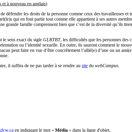
s
et
à
nouveau en
anglais
)
de
défendre
les
droits
de la
personne
comme
ceux
des
travailleuses
et
t
uel
(le)s qui en font
partie
tout
comme
elle
appartient
à
ses
autres
membr
une
grande
famille
comprennent
bien
que
c’est
de la
diversité
qu’ils
tiren
t
le
sens
exact du
sigle
GLBTBT
, les
difficultés
que
les
personnes
des
c
orientation
ou
l’identité
sexuelle
. En
outre
,
ils
sauront
comment le
mouv
hacun
peut
faire en
vue
d’être
concrètement
l’allié
(e)
d’une
ou
un
ami
(e
onne
.
aire,
il
suffira
de ne pas
tarder
à
se
rendre
au
site
du
webCampus
.
fcw.ca
en indiquant le mot «
Média
» dans la ligne d'objet.