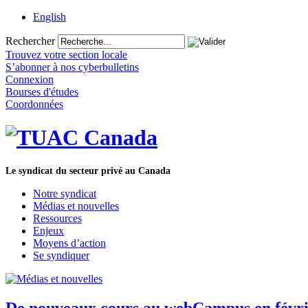
English
Rechercher
Trouvez votre section locale
S’abonner à nos cyberbulletins
Connexion
Bourses d'études
Coordonnées
Le syndicat du secteur privé au Canada
Notre syndicat
Médias et nouvelles
Ressources
Enjeux
Moyens d’action
Se syndiquer
De nouveaux cours au webCampus en févr