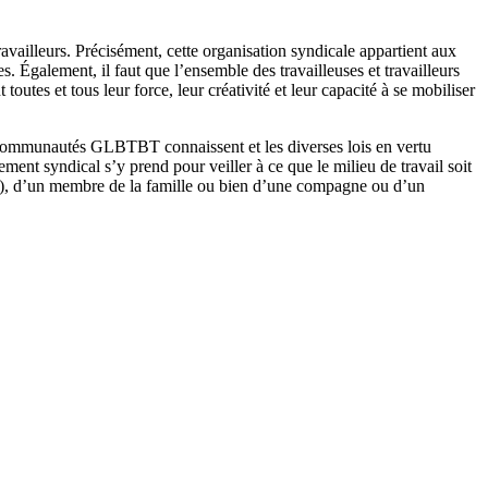
ravailleurs
.
Précisément
,
cette
organisation
syndicale
appartient
aux
es
.
Également
,
il
faut
que
l’ensemble
des
travailleuses
et
travailleurs
t
toutes
et
tous
leur
force,
leur
créativité
et
leur
capacité
à
se
mobiliser
ommunautés
GLBTBT
connaissent
et les
diverses
lois
en
vertu
ement
syndical
s’y
prend
pour
veiller
à
ce
que
le milieu de travail
soit
),
d’un
membre
de la
famille
ou
bien
d’une
compagne
ou
d’un