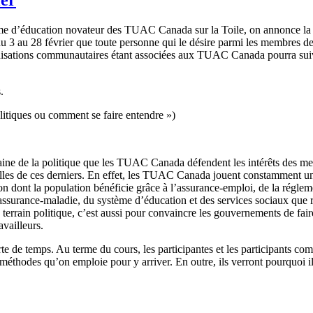
me
d’éducation
novateur
des
TUAC
Canada
sur
la Toile, on
annonce
l
u 3 au 28
février
que
toute
personne
qui le
désire
parmi
les
membres
d
isations
communautaires
étant
associées
aux
TUAC
Canada
pourra
sui
s
.
litiques
ou
comment se faire entendre »)
ine
de la
politique
que
les
TUAC
Canada
défendent
les
intérêts
des
me
lles
de
ces
derniers
. En
effet
, les
TUAC
Canada
jouent
constamment
u
ion
dont
la population
bénéficie
grâce
à
l’assurance-emploi
, de la
réglem
’assurance-maladie
, du
système
d’éducation
et des services
sociaux
que
 terrain
politique
,
c’est
aussi
pour
convaincre
les
gouvernements
de fai
ravailleurs
.
rte
de temps. Au
terme
du
cours
, les
participantes
et les participants
com
méthodes
qu’on
emploie
pour y arriver. En
outre
,
ils
verront
pourquoi
i