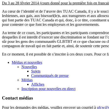
Du 3 au 28
février
2014 (
cours
donné
pour la
première
fois
en
françai
Au
cœur
de
l’identité
et de
l’œuvre
des
TUAC
Canada,
il
y a le
souci
lesbiennes
, aux
gais
, aux
bisexuel
(le)s, aux
transgenres
et aux
allosex
qui font
partie
des
TUAC
Canada et qui,
donc
,
à
ce
titre
, constituent
pour contester
ce
que
font les
employeurs
et les
gouvernements
.
Au
terme
de
ce
cours
, les
participantes
et les participants
comprendron
desquelles
il
est
interdit
d’exercer
une
discrimination se fondant
sur
l’
sûr
pour les
gens
des
communautés
GLBTBT
et
ce
que
chacune
ou
c
compagnon
de travail qui en fait
partie
et,
ainsi
, de
soutenir
cette
pers
En
ce
moment,
il
est
possible de
s’inscrire
à
ces
deux
cours
. Pour
ce
f
Médias et nouvelles
Nouvelles
Sujets
Communiqués de presse
Médias
Affiches
Inscription pour nouvelles en direct
Contact médias
Pour les demandes des médias, veuillez envoyer un courriel à
ufcw@u