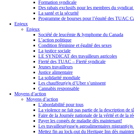
Formation syndicale
Des rabais exclusifs pour les membres du syndicat e
La santé et la sécurité
Programme de bourses pour l’équité des TUAC C
Enjeux
Enjeux
Société de leucémie & lymphome du Canada
L’action politique
Condition féminine et égalité des sexes
La justice sociale
LE SYNDICAT des travailleurs agricoles
Fierté des TUAC – Fierté syndicale
Jeunes travailleurs
Justice alimentaire
La solidarité mondiale
Les chauffeur(e)s d’Uber s’unissent
Cannabis responsable
Moyens d’action
Moyens d’action
L’abordabilité pour tous
La violence ne fait pas partie de la description de t
Faire de la Journée nationale de la vérité et de la ré
Payer les congés de maladie dès maintenant!
Les travailleur(euse)s agroalimentaires migrant(e)s
Mettez fin au lock-out du Heritage Inn dès mainte