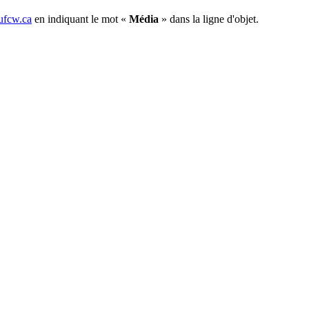
fcw.ca
en indiquant le mot «
Média
» dans la ligne d'objet.