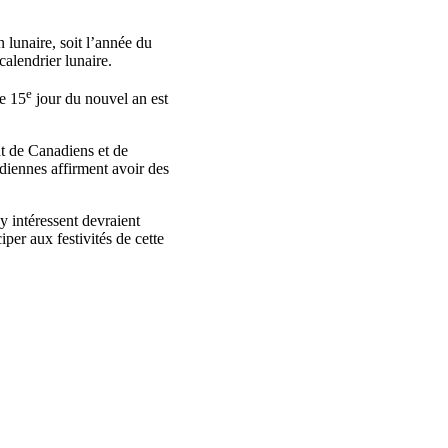
n
lunaire
,
soit
l’année
du
calendrier
lunaire
.
e
Le
15
jour du
nouvel
an
est
nt de
Canadiens
et de
diennes
affirment
avoir
des
’y
intéressent
devraient
ciper
aux
festivités
de
cette