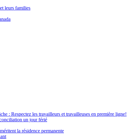
t leurs families
anada
âche : Respectez les travailleurs et travailleuses en première ligne!
conciliation un jour férié
 méritent la résidence permanente
nant