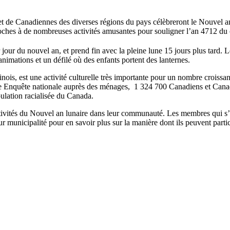
t de
Canadiennes
des
diverses
régions
du pays
célèbreront
le
Nouvel
a
oches
à
de
nombreuses
activités
amusantes
pour
souligner
l’an
4712 du
 jour du
nouvel
an, et
prend
fin
avec
la
pleine
lune
15
jours
plus
tard
. 
nimations et un
défilé
où
des
enfants
portent des
lanternes
.
inois
,
est
une
activité
culturelle
très
importante
pour un
nombre
croissa
e
Enquête
nationale
auprès
des
ménages
, 1 324 700
Canadiens
et
Cana
ulation
racialisée
du Canada.
ivités
du
Nouvel
an
lunaire
dans
leur
communauté
. Les
membres
qui
s
ur
municipalité
pour en savoir plus
sur
la
manière
dont
ils
peuvent
parti