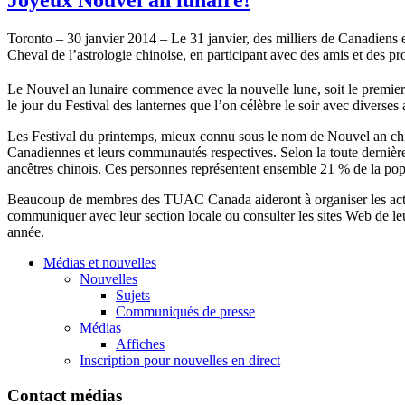
Toronto – 30
janvier
2014 – Le 31
janvier
, des
milliers
de
Canadiens
e
Cheval de
l’astrologie
chinoise
, en participant
avec
des
amis
et des
pr
Le
Nouvel
an
lunaire
commence
avec
la nouvelle
lune
,
soit
le premier
le jour du Festival des
lanternes
que
l’on
célèbre
le
soir
avec
diverses
a
Les Festival du
printemps
,
mieux
connu
sous
le nom de
Nouvel
an
ch
Canadiennes
et
leurs
communautés
respectives
.
Selon
la
toute
dernièr
ancêtres
chinois
.
Ces
personnes
représentent
ensemble 21 % de la pop
Beaucoup
de
membres
des
TUAC
Canada
aideront
à
organiser
les
act
communiquer
avec
leur
section locale
ou
consulter les sites Web de
le
année
.
Médias et nouvelles
Nouvelles
Sujets
Communiqués de presse
Médias
Affiches
Inscription pour nouvelles en direct
Contact médias