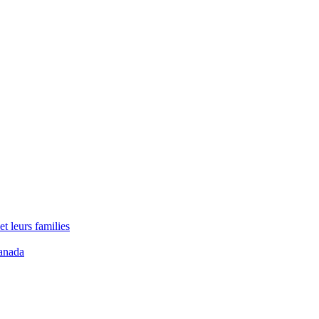
t leurs families
anada