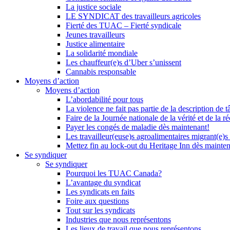
La justice sociale
LE SYNDICAT des travailleurs agricoles
Fierté des TUAC – Fierté syndicale
Jeunes travailleurs
Justice alimentaire
La solidarité mondiale
Les chauffeur(e)s d’Uber s’unissent
Cannabis responsable
Moyens d’action
Moyens d’action
L’abordabilité pour tous
La violence ne fait pas partie de la description de t
Faire de la Journée nationale de la vérité et de la ré
Payer les congés de maladie dès maintenant!
Les travailleur(euse)s agroalimentaires migrant(e)s
Mettez fin au lock-out du Heritage Inn dès mainte
Se syndiquer
Se syndiquer
Pourquoi les TUAC Canada?
L’avantage du syndicat
Les syndicats en faits
Foire aux questions
Tout sur les syndicats
Industries que nous représentons
Les lieux de travail que nous représentons