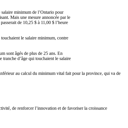
e
salaire
minimum de
l’Ontario
pour
isant
.
Mais
une
mesure
annoncée
par le
passerait
de 10,25 $
à
11,00 $
l’heure
s
touchaient
le
salaire
minimum,
contre
mum
sont
âgés
de plus de 25
ans
. En
te
tranche
d’âge
qui
touchaient
le
salaire
inférieur
au
calcul
du minimum vital fait pour la province, qui
va
de
tivité
, de
renforcer
l’innovation
et de
favoriser
la
croissance