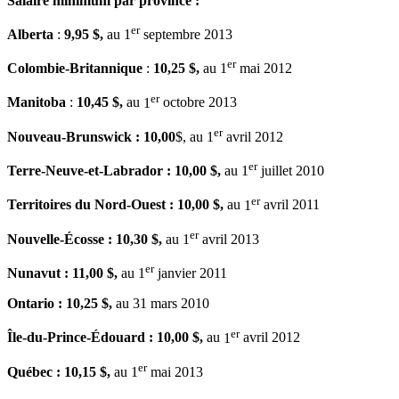
Salaire
minimum par province :
er
Alberta
:
9,95 $,
au
1
septembre
2013
er
Colombie-Britannique
:
10,25 $,
au
1
mai
2012
er
Manitoba
:
10,45 $,
au
1
octobre
2013
er
Nouveau-Brunswick : 10,00
$, au
1
avril
2012
er
Terre-Neuve-et-Labrador
: 10,00 $,
au
1
juillet
2010
er
Territoires
du
Nord-Ouest
: 10,00 $,
au
1
avril
2011
er
Nouvelle-Écosse
: 10,30 $,
au
1
avril
2013
er
Nunavut
: 11,00 $,
au
1
janvier
2011
Ontario : 10,25 $,
au 31 mars 2010
er
Île-du-Prince-Édouard
: 10,00 $,
au
1
avril
2012
er
Québec
: 10,15 $,
au
1
mai
2013