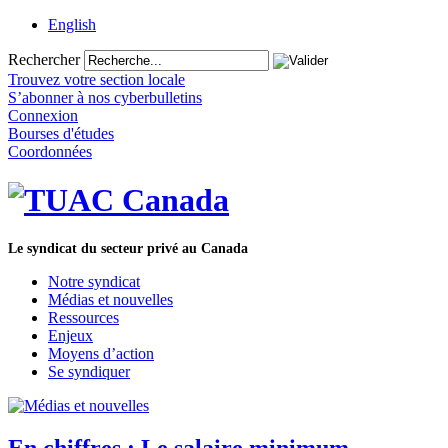
English
Rechercher
Trouvez votre section locale
S’abonner à nos cyberbulletins
Connexion
Bourses d'études
Coordonnées
Le syndicat du secteur privé au Canada
Notre syndicat
Médias et nouvelles
Ressources
Enjeux
Moyens d’action
Se syndiquer
En chiffres : Le salaire minimum