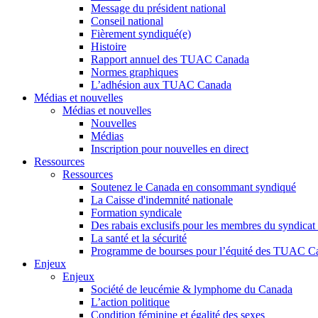
Message du président national
Conseil national
Fièrement syndiqué(e)
Histoire
Rapport annuel des TUAC Canada
Normes graphiques
L’adhésion aux TUAC Canada
Médias et nouvelles
Médias et nouvelles
Nouvelles
Médias
Inscription pour nouvelles en direct
Ressources
Ressources
Soutenez le Canada en consommant syndiqué
La Caisse d'indemnité nationale
Formation syndicale
Des rabais exclusifs pour les membres du syndicat e
La santé et la sécurité
Programme de bourses pour l’équité des TUAC C
Enjeux
Enjeux
Société de leucémie & lymphome du Canada
L’action politique
Condition féminine et égalité des sexes