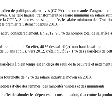
nadien
de
politiques
alternatives (
CCPA
) a
recommandé
d’augmenter
l
oyen
.
Une
telle
hausse
transformerait
le
salaire
minimum en
salaire
suff
e
la
CCPA
. Si la
mesure
est
appliquée
, le
salaire
minimum de
l’Ontario
t
le premier
rajustement
depuis
2010.
accru
considérablement
. En 2012, 9,3 % du
nombre
total de
salarié
(e)
alaire
minimum. En
effet
, 40 % des
salarié
(e)s
touchant
le
salaire
mini
de 35
ans
et plus.
Vers
2012,
c’était
plutôt
27,1 % des
salarié
(e)s de
cet
alarié
(e)s
à
plein
temps
est
en-deçà
du
seuil
de la
pauvreté
et
nettement
la
fourchette
de 42 % du
salaire
industriel
moyen
en 2013.
eptibles
d’être
des femmes, des
minorités
visibles
et des immigrants.
ur
effet
de
stimuler
les
dépenses
de
consommation
,
d’accroître
la
produc