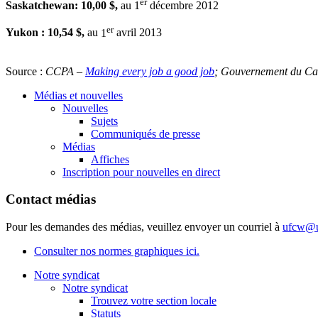
er
Saskatchewan: 10,00 $,
au
1
décembre
2012
er
Yukon : 10,54 $,
au
1
avril 2013
Source :
CCPA –
Making every job a good job
; Gouvernement du C
Médias et nouvelles
Nouvelles
Sujets
Communiqués de presse
Médias
Affiches
Inscription pour nouvelles en direct
Contact médias
Pour les demandes des médias, veuillez envoyer un courriel à
ufcw@u
Consulter nos normes graphiques ici.
Notre syndicat
Notre syndicat
Trouvez votre section locale
Statuts