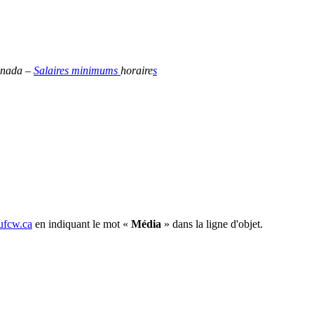
anada –
Salaires
minimums
horaire
s
fcw.ca
en indiquant le mot «
Média
» dans la ligne d'objet.