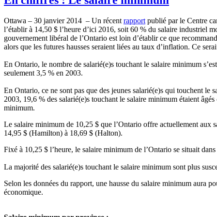
Ottawa – 30
janvier
2014 – Un
récent
rapport
publié
par le Centre
ca
l’établir
à
14,50 $
l’heure
d’ici
2016,
soit
60 % du
salaire
industriel
m
gouvernement
libéral
de
l’Ontario
est
loin
d’établir
ce
que
recommand
alors
que
les futures
hausses
seraient
liées
au
taux
d’inflation
.
Ce
serai
En Ontario, le
nombre
de
salarié
(e)s
touchant
le
salaire
minimum
s’est
seulement
3,5 % en 2003.
En Ontario,
ce
ne
sont
pas
que
des
jeunes
salarié
(e)s qui
touchent
le
s
2003, 19,6 % des
salarié
(e)s
touchant
le
salaire
minimum
étaient
âgés
minimum.
Le
salaire
minimum de 10,25 $
que
l’Ontario
offre
actuellement
aux
s
14,95 $ (Hamilton)
à
18,69 $ (
Halton
).
Fixé
à
10,25 $
l’heure
, le
salaire
minimum de
l’Ontario
se
situait
dans
La
majorité
des
salarié
(e)s
touchant
le
salaire
minimum
sont
plus
susc
Selon
les
données
du rapport,
une
hausse
du
salaire
minimum aura po
économique
.