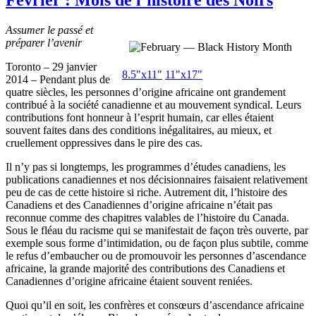
Assumer
le
passé
et
préparer
l’avenir
Toronto – 29
janvier
8.5"
x11
"
11"
x17
"
2014 – Pendant plus de
quatre
siècles
, les
personnes
d’origine
africaine
ont
grandement
contribué
à
la
société
canadienne
et au
mouvement
syndical
.
Leurs
contributions font
honneur
à
l’esprit
humain
, car
elles
étaient
souvent
faites
dans
des conditions
inégalitaires
, au
mieux
, et
cruellement
oppressives
dans
le
pire
des
cas
.
Il
n’y
pas
si
longtemps
, les
programmes
d’études
canadiens
, les
publications
canadiennes
et nos
décisionnaires
faisaient
relativement
peu
de
cas
de
cette
histoire
si
riche.
Autrement
dit
,
l’histoire
des
Canadiens
et des
Canadiennes
d’origine
africaine
n’était
pas
reconnue
comme
des
chapitres
valables
de
l’histoire
du Canada.
Sous
le
fléau
du
racisme
qui se
manifestait
de
façon
très
ouverte
, par
exemple
sous
forme
d’intimidation
,
ou
de
façon
plus
subtile
,
comme
le
refus
d’embaucher
ou
de
promouvoir
les
personnes
d’ascendance
africaine
, la
grande
majorité
des contributions des
Canadiens
et
Canadiennes
d’origine
africaine
étaient
souvent
reniées
.
Quoi
qu’il
en
soit
, les
confrères
et
consœurs
d’ascendance
africaine