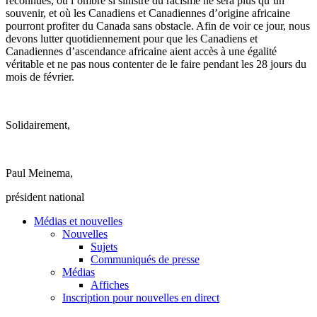
reconnues
,
où
l’ombre
si
sinistre
du
racisme
ne sera plus
qu’un
souvenir, et
où
les
Canadiens
et
Canadiennes
d’origine
africaine
pourront
profiter
du Canada sans obstacle.
Afin
de
voir
ce
jour,
nous
devons
lutter
quotidiennement
pour
que
les
Canadiens
et
Canadiennes
d’ascendance
africaine
aient
accès
à
une
égalité
véritable
et ne pas
nous
contenter
de le faire pendant les 28
jours
du
mois
de
février
.
Solidairement,
Paul Meinema,
président national
Médias et nouvelles
Nouvelles
Sujets
Communiqués de presse
Médias
Affiches
Inscription pour nouvelles en direct