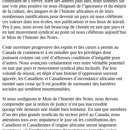
continuent
de
s’élever
. Bien des
années
plus
tard
,
nous
sommes
sur
une
voie
plus positive en
nous
éloignant
de
l’ignorance
et du
mépris
de la culture, des
langues
et de
l’histoire
africaines
et de
leurs
nombreuses
ramifications pour
devenir
un pays
où
nous
célébrons
ces
valeurs
dans
nos
écoles
, nos publications et nos
lieux
de travail.
Peu
à
peu
,
nous
avons
fait
beaucoup
de
chemin
en
tant
que
pays et
en
tant
mouvement
syndical
au point
où
nous
célébrons
aujourd’hui
le
Mois
de
l’histoire
des Noirs.
Cette
ouverture
progressive des
esprits
et des
cœurs
a
permis
au
Canada de
commencer
à
reconnaître
que
les
privilèges
dont
jouissent
certains
ont
créé
d’affreuses
conditions
d’inégalité
pour
d’autres
.
Nous
avançons
certainement
vers
notre
véritable
potentiel
en
tant
que
pays et
mouvement
syndical
plus
inclusifs
. Par
leur
volonté
de
réussir
, en
dépit
d’une
histoire
d’oppression
souvent
ignorée
, les
Canadiens
et
Canadiennes
d’ascendance
africaine
ont
montré
sans
cesse
qu’il
est
possible de
surmonter
des
barrières
sociales
qui
semblent
insurmontables
.
Si
nous
soulignons
le
Mois
de
l’histoire
des Noirs,
nous
devons
comprendre
que
la notion de justice
n’est
pas inaccessible
quoiqu’elle
demeure
une
réalité
bien
lointaine
. En
tant
que
membres
d’un
des plus grands
syndicats
du
secteur
privé
au Canada,
nous
attendons
tous
avec
impatience le jour
où
les contributions des
Canadiens
et
Canadiennes
d’origine
africaine
seront
largement