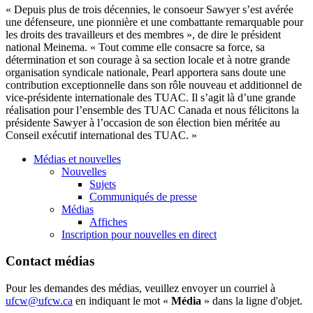
«
Depuis
plus de
trois
décennies
, le
consoeur
Sawyer
s’est
avérée
une
défenseure
,
une
pionnière
et
une
combattante
remarquable
pour
les
droits
des
travailleurs
et des
membres
», de dire le
président
national
Meinema
. « Tout
comme
elle
consacre
sa
force,
sa
détermination
et son courage
à
sa
section locale et
à
notre
grande
organisation
syndicale
nationale
, Pearl
apportera
sans
doute
une
contribution
exceptionnelle
dans
son
rôle
nouveau et
additionnel
de
vice-présidente
internationale
des
TUAC
. Il
s’agit
là
d’une
grande
réalisation
pour
l’ensemble
des
TUAC
Canada et
nous
félicitons
la
présidente
Sawyer
à
l’occasion
de son
élection
bien
méritée
au
Conseil
exécutif
international des
TUAC
. »
Médias et nouvelles
Nouvelles
Sujets
Communiqués de presse
Médias
Affiches
Inscription pour nouvelles en direct
Contact médias
Pour les demandes des médias, veuillez envoyer un courriel à
ufcw@ufcw.ca
en indiquant le mot «
Média
» dans la ligne d'objet.