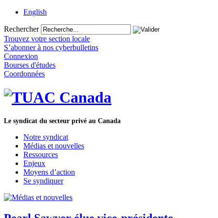
English
Rechercher
Trouvez votre section locale
S’abonner à nos cyberbulletins
Connexion
Bourses d'études
Coordonnées
Le syndicat du secteur privé au Canada
Notre syndicat
Médias et nouvelles
Ressources
Enjeux
Moyens d’action
Se syndiquer
Pearl Sawyer élue vice-présidente