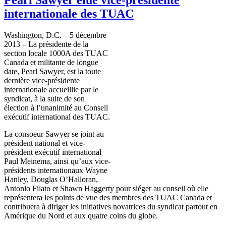
internationale des TUAC
Washington, D.C. – 5
décembre
2013 – La
présidente
de la
section locale
1000A
des
TUAC
Canada et
militante
de
longue
date, Pearl Sawyer,
est
la
toute
dernière
vice-présidente
internationale
accueillie
par le
syndicat
,
à
la suite de son
élection
à
l’unanimité
au
Conseil
exécutif
international des
TUAC
.
La
consoeur
Sawyer se joint au
président
national et
vice-
président
exécutif
international
Paul
Meinema
,
ainsi
qu’aux
vice-
présidents
internationaux
Wayne
Hanley, Douglas
O’Halloran
,
Antonio
Filato
et Shawn
Haggerty
pour
siéger
au
conseil
où
elle
représentera
les points de
vue
des
membres
des
TUAC
Canada et
contribuera
à
diriger
les initiatives
novatrices
du
syndicat
partout
en
Amérique
du
Nord
et aux
quatre
coins du globe.