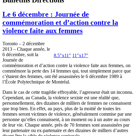
Le 6 décembre : Journée de
commémoration et d’action contre la
violence faite aux femmes
Toronto – 2
décembre
2013 –
Chaque
année
, le
6
décembre
,
soit
la
8.5"
x11
"
11"
x17
"
Journée
de
commémoration
et
d’action
contre
la violence
faite
aux femmes, on
commémore
la
perte
des 14 femmes qui, tout
simplement
parce
que
c’étaient
des femmes,
ont
été
assassinées
le 6
décembre
1989
à
l’École
Polytechnique
de
Montréal
.
Dans
le
cas
de
cette
tragédie
effroyable
,
l’agresseur
était
un
inconnu
.
Cependant
, au Canada, la violence
sexiste
est
une
réalité
que
,
personnellement
, des
dizaines
de
milliers
de femmes ne
connaissent
que
trop
bien
. En
effet
, au pays, plus de la
moitié
de
toutes
les
femmes
seront
victimes
de violence,
généralement
commise
par
une
personne
qu’elles
connaissent
,
à
un moment
ou
à
un
autre
au
cours
de
leur
vie.
Chaque
année
,
près
de 70 femmes
sont
assassinées
par
leur
partenaire
ou
ex-partenaire
et des
dizaines
de
milliers
d’autres
disent
être
la
cible
de violence
conjugale
.