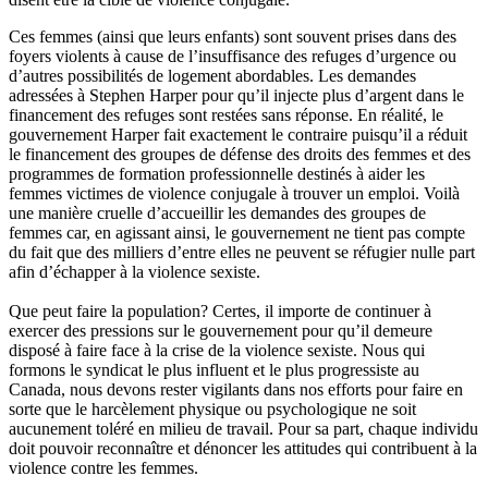
Ces
femmes (
ainsi
que
leurs
enfants
)
sont
souvent
prises
dans
des
foyers
violents
à
cause de
l’insuffisance
des refuges
d’urgence
ou
d’autres
possibilités
de
logement
abordables
. Les
demandes
adressées
à
Stephen Harper pour
qu’il
injecte
plus
d’argent
dans
le
financement
des refuges
sont
restées
sans
réponse
. En
réalité
, le
gouvernement
Harper fait
exactement
le
contraire
puisqu’il
a
réduit
le
financement
des
groupes
de
défense
des
droits
des femmes et des
programmes
de formation
professionnelle
destinés
à
aider
les
femmes
victimes
de violence
conjugale
à
trouver
un
emploi
.
Voilà
une
manière
cruelle
d’accueillir
les
demandes
des
groupes
de
femmes car, en
agissant
ainsi
, le
gouvernement
ne
tient
pas
compte
du fait
que
des
milliers
d’entre
elles
ne
peuvent
se
réfugier
nulle
part
afin
d’échapper
à
la violence
sexiste
.
Que
peut
faire la population?
Certes
,
il
importe
de
continuer
à
exercer
des
pressions
sur
le
gouvernement
pour
qu’il
demeure
disposé
à
faire face
à
la
crise
de la violence
sexiste
.
Nous
qui
formons
le
syndicat
le plus influent et le plus
progressiste
au
Canada,
nous
devons
rester
vigilants
dans
nos efforts pour faire en
sorte
que
le
harcèlement
physique
ou
psychologique
ne
soit
aucunement
toléré
en milieu de travail. Pour
sa
part,
chaque
individu
doit
pouvoir
reconnaître
et
dénoncer
les attitudes qui
contribuent
à
la
violence
contre
les femmes.