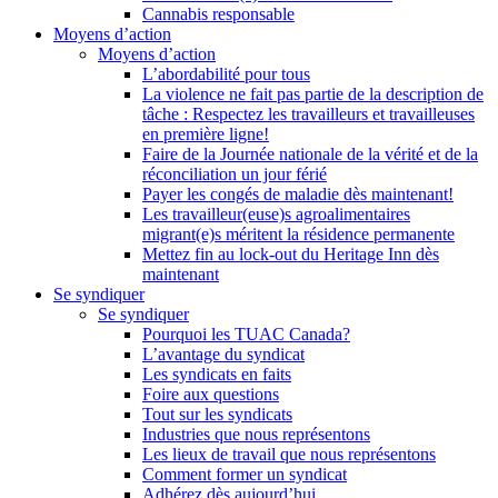
Cannabis responsable
Moyens d’action
Moyens d’action
L’abordabilité pour tous
La violence ne fait pas partie de la description de
tâche : Respectez les travailleurs et travailleuses
en première ligne!
Faire de la Journée nationale de la vérité et de la
réconciliation un jour férié
Payer les congés de maladie dès maintenant!
Les travailleur(euse)s agroalimentaires
migrant(e)s méritent la résidence permanente
Mettez fin au lock-out du Heritage Inn dès
maintenant
Se syndiquer
Se syndiquer
Pourquoi les TUAC Canada?
L’avantage du syndicat
Les syndicats en faits
Foire aux questions
Tout sur les syndicats
Industries que nous représentons
Les lieux de travail que nous représentons
Comment former un syndicat
Adhérez dès aujourd’hui