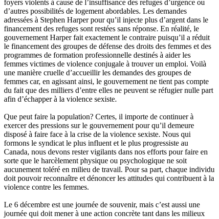
foyers
violents
à
cause de
l’insuffisance
des refuges
d’urgence
ou
d’autres
possibilités
de
logement
abordables
. Les
demandes
adressées
à
Stephen Harper pour
qu’il
injecte
plus
d’argent
dans
le
financement
des refuges
sont
restées
sans
réponse
. En
réalité
, le
gouvernement
Harper fait
exactement
le
contraire
puisqu’il
a
réduit
le
financement
des
groupes
de
défense
des
droits
des femmes et des
programmes
de formation
professionnelle
destinés
à
aider
les
femmes
victimes
de violence
conjugale
à
trouver
un
emploi
.
Voilà
une
manière
cruelle
d’accueillir
les
demandes
des
groupes
de
femmes car, en
agissant
ainsi
, le
gouvernement
ne
tient
pas
compte
du fait
que
des
milliers
d’entre
elles
ne
peuvent
se
réfugier
nulle
part
afin
d’échapper
à
la violence
sexiste
.
Que
peut
faire la population?
Certes
,
il
importe
de
continuer
à
exercer
des
pressions
sur
le
gouvernement
pour
qu’il
demeure
disposé
à
faire face
à
la
crise
de la violence
sexiste
.
Nous
qui
formons
le
syndicat
le plus influent et le plus
progressiste
au
Canada,
nous
devons
rester
vigilants
dans
nos efforts pour faire en
sorte
que
le
harcèlement
physique
ou
psychologique
ne
soit
aucunement
toléré
en milieu de travail. Pour
sa
part,
chaque
individu
doit
pouvoir
reconnaître
et
dénoncer
les attitudes qui
contribuent
à
la
violence
contre
les femmes.
Le 6
décembre
est
une
journée
de souvenir,
mais
c’est
aussi
une
journée
qui
doit
mener
à
une
action
concrète
tant
dans
les
milieux