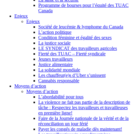
Programme de bourses pour l’équité des TUAC
Canada
Enjeux
Enjeux
Société de leucémie & lymphome du Canada
L’action politique
Condition féminine et égalité des sexes
La justice sociale
LE SYNDICAT des travailleurs agricoles
Fierté des TUAC – Fierté syndicale
Jeunes travailleurs
Justice alimentaire
La solidarité mondiale
Les chauffeur(e)s d’Uber s’unissent
Cannabis responsable
Moyens d’action
Moyens d’action
L’abordabilité pour tous
La violence ne fait pas partie de la description de
tâche : Respectez les travailleurs et travailleuses
en première ligne!
Faire de la Journée nationale de la vérité et de la
réconciliation un jour férié
Payer les congés de maladie dès maintenant!