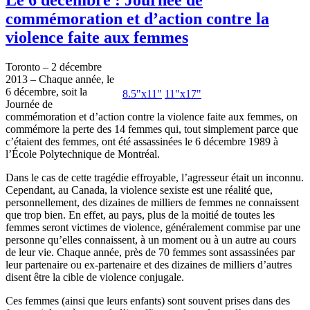
commémoration et d’action contre la
violence faite aux femmes
Toronto – 2
décembre
2013 –
Chaque
année
, le
6
décembre
,
soit
la
8.5"
x11
"
11"
x17
"
Journée
de
commémoration
et
d’action
contre
la violence
faite
aux femmes, on
commémore
la
perte
des 14 femmes qui, tout
simplement
parce
que
c’étaient
des femmes,
ont
été
assassinées
le 6
décembre
1989
à
l’École
Polytechnique
de
Montréal
.
Dans
le
cas
de
cette
tragédie
effroyable
,
l’agresseur
était
un
inconnu
.
Cependant
, au Canada, la violence
sexiste
est
une
réalité
que
,
personnellement
, des
dizaines
de
milliers
de femmes ne
connaissent
que
trop
bien
. En
effet
, au pays, plus de la
moitié
de
toutes
les
femmes
seront
victimes
de violence,
généralement
commise
par
une
personne
qu’elles
connaissent
,
à
un moment
ou
à
un
autre
au
cours
de
leur
vie.
Chaque
année
,
près
de 70 femmes
sont
assassinées
par
leur
partenaire
ou
ex-partenaire
et des
dizaines
de
milliers
d’autres
disent
être
la
cible
de violence
conjugale
.
Ces
femmes (
ainsi
que
leurs
enfants
)
sont
souvent
prises
dans
des