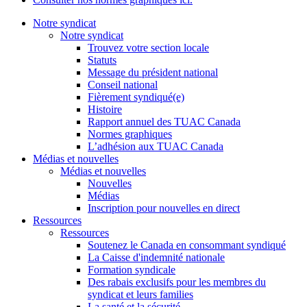
Notre syndicat
Notre syndicat
Trouvez votre section locale
Statuts
Message du président national
Conseil national
Fièrement syndiqué(e)
Histoire
Rapport annuel des TUAC Canada
Normes graphiques
L’adhésion aux TUAC Canada
Médias et nouvelles
Médias et nouvelles
Nouvelles
Médias
Inscription pour nouvelles en direct
Ressources
Ressources
Soutenez le Canada en consommant syndiqué
La Caisse d'indemnité nationale
Formation syndicale
Des rabais exclusifs pour les membres du
syndicat et leurs families
La santé et la sécurité