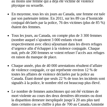
au
moins
une
femme qui a
déjà
été
victime
de violence
physique
ou
sexuelle
.
En
moyenne
,
tous
les six
jours
au Canada,
une
femme
est
tuée
par son
partenaire
intime
. En 2011,
sur
les 89
cas
d’homicide
conjugal
déclarés
par la police, 76 des
victimes
(plus de 85 %)
étaient
des femmes.
Tous
les
jours
, au Canada, on
compte
plus de 3 300 femmes
(
nombre
auquel
s’ajoutent
3 000
enfants
vivant
respectivement
avec
elles
)
séjournant
dans
les divers refuges
d’urgence
afin
d’échapper
à
la violence
conjugale
.
Chaque
nuit
,
près
de 200 femmes se
voient
refuser
l’accès
aux refuges
en raison du
manque
de place.
Chaque
année
, plus de 40 000
arrestations
résultent
d’affaire
de violence
conjugale
,
ce
qui
représente
environ 12 % de
toutes
les affaires de violence
déclarées
par la police au
Canada.
Étant
donné
que
seuls
22 % de
tous
les incidents
sont
signalés
à
la police, le
nombre
réel
est
beaucoup
plus
élevé
.
Le
nombre
de femmes
autochtones
qui
ont
été
victimes
de
mort
violente
au
cours
des
deux
dernières
décennies
ou
dont
la
disparition
demeure
inexpliquée
jusqu’à
20
ans
plus
tard
dans
certains
cas
se
chiffre
à
plus de 700 au Canada.Amnistie