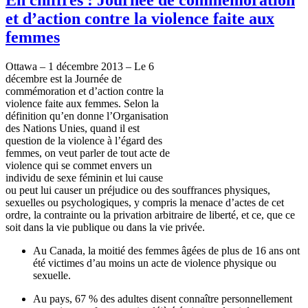
et d’action contre la violence faite aux
femmes
Ottawa – 1
décembre
2013 – Le 6
décembre
est
la
Journée
de
commémoration
et
d’action
contre
la
violence
faite
aux femmes.
Selon
la
définition
qu’en
donne
l’Organisation
des Nations
Unies
,
quand
il
est
question de la violence
à
l’égard
des
femmes, on
veut
parler
de tout
acte
de
violence qui se
commet
envers
un
individu
de
sexe
féminin
et
lui
cause
ou
peut
lui
causer
un
préjudice
ou
des
souffrances
physiques,
sexuelles
ou
psychologiques
, y
compris
la menace
d’actes
de
cet
ordre
, la
contrainte
ou
la privation
arbitraire
de
liberté
, et
ce
,
que
ce
soit
dans
la vie
publique
ou
dans
la vie
privée
.
Au Canada, la
moitié
des femmes
âgées
de plus de 16
ans
ont
été
victimes
d’au
moins
un
acte
de violence physique
ou
sexuelle
.
Au pays, 67 % des
adultes
disent
connaître
personnellement