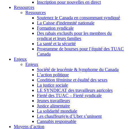
Inscription pour nouvelles en direct
Ressources
Ressources
Soutenez le Canada en consommant syndiqué
La Caisse d'indemnité nationale
Formation syndicale
Des rabais exclusifs pour les membres du
syndicat et leurs families
La santé et la sécurité
Programme de bourses pour l’équité des TUAC
Canada
Enjeux
Enjeux
Société de leucémie & lymphome du Canada
L’action politique
Condition féminine et égalité des sexes
La justice sociale
LE SYNDICAT des travailleurs agricoles
Fierté des TUAC – Fierté syndicale
Jeunes travailleurs
Justice alimentaire
La solidarité mondiale
Les chauffeur(e)s d’Uber s’unissent
Cannabis responsable
Moyens d’action