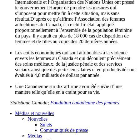
Internationale
et
l’Organisation
des Nations
Unies
ont
pressé
le
gouvernement
Harper de
prendre
les
mesures
qui
s’imposent
pour
mettre
fin
à
cette
situation,
mais
sans
résultat.D’après
ce
qu’affirme
l’Association
des femmes
autochtones
du Canada,
si
ce
chiffre
était
appliqué
proportionnellement
à
l’ensemble
de la population
féminine
du pays,
il
y
aurait
eu
plus de 18 000
cas
de
disparition
de
femmes et de
filles
au
cours
des 20
dernières
années
.
Les
coûts
économiques
qui
sont
attribuables
à
la violence
envers
les femmes au Canada et qui
découlent
précisément
des
soins
médicaux
, de la justice
pénale
et des services
sociaux
ainsi
que
des
pertes
en
salaires
et en
productivité
sont
évalués
à
4,8 milliards de dollars par
année
.
Une
Canadienne
sur
dix
affirme
avoir
été
suivie
d’une
manière
telle
qu’elle
en a
craint
pour
sa
vie.
Statistique
Canada;
Fondation
canadienne
des femmes
Médias et nouvelles
Nouvelles
Sujets
Communiqués de presse
Médias