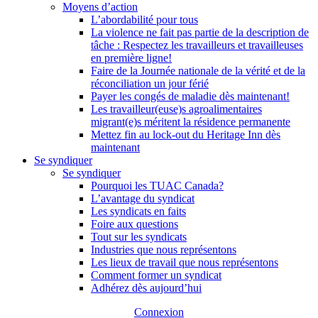
Moyens d’action
L’abordabilité pour tous
La violence ne fait pas partie de la description de
tâche : Respectez les travailleurs et travailleuses
en première ligne!
Faire de la Journée nationale de la vérité et de la
réconciliation un jour férié
Payer les congés de maladie dès maintenant!
Les travailleur(euse)s agroalimentaires
migrant(e)s méritent la résidence permanente
Mettez fin au lock-out du Heritage Inn dès
maintenant
Se syndiquer
Se syndiquer
Pourquoi les TUAC Canada?
L’avantage du syndicat
Les syndicats en faits
Foire aux questions
Tout sur les syndicats
Industries que nous représentons
Les lieux de travail que nous représentons
Comment former un syndicat
Adhérez dès aujourd’hui
Connexion