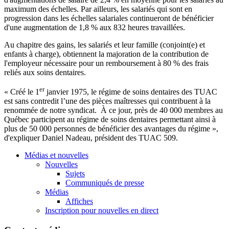
maximum des
échelles
. Par
ailleurs
, les
salariés
qui
sont
en
progression
dans
les
échelles
salariales
continueront
de
bénéficier
d'une
augmentation de 1,8 % aux 832
heures
travaillées
.
Au
chapitre
des gains, les
salariés
et
leur
famille
(conjoint(e) et
enfants
à
charge),
obtiennent
la
majoration
de la contribution de
l'employeur
nécessaire
pour un
remboursement
à
80 % des
frais
reliés
aux
soins
dentaires
.
er
«
Créé
le
1
janvier
1975, le
régime
de
soins
dentaires
des
TUAC
est
sans
contredit
l’une
des
pièces
maîtresses
qui
contribuent
à
la
renommée
de
notre
syndicat
.
À
ce
jour,
près
de 40 000
membres
au
Québec
participent
au
régime
de
soins
dentaires
permettant
ainsi
à
plus de 50 000
personnes
de
bénéficier
des
avantages
du
régime
»,
d'expliquer
Daniel
Nadeau
,
président
des
TUAC
509.
Médias et nouvelles
Nouvelles
Sujets
Communiqués de presse
Médias
Affiches
Inscription pour nouvelles en direct