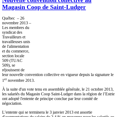
Magasin Coop de Saint-Ludger
Québec
– 26
novembre
2013 –
Les
membres
du
syndicat
des
Travailleurs
et
travailleuses
unis
de
l'alimentation
et du commerce,
section locale
509 (
TUAC
509), se
réjouissent
de
leur
nouvelle convention collective en
vigueur
depuis
la signature le
er
1
novembre
2013.
À
la suite
d'un
vote
tenu
en
assemblée
générale
, le 21
octobre
2013,
les
salariés
du
Magasin
Coop
Saint-Ludger
dans
la
région
de
l’Estrie
ont
adopté
l'entente
de
principe
conclue
par
leur
comité
de
négociation
.
L’entente
qui se
terminera
le 3
janvier
2013
est
assortie
d'augmentations
de
salaire
de 2,4 % en
moyenne
pour les
salariés
au