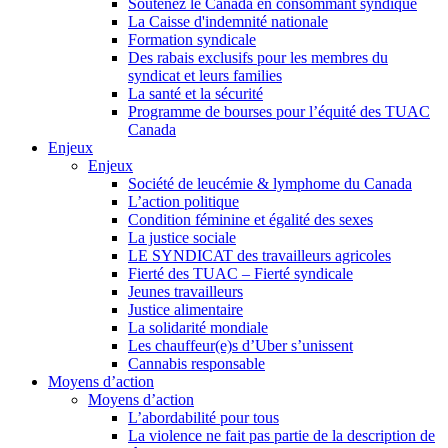
Soutenez le Canada en consommant syndiqué
La Caisse d'indemnité nationale
Formation syndicale
Des rabais exclusifs pour les membres du
syndicat et leurs families
La santé et la sécurité
Programme de bourses pour l’équité des TUAC
Canada
Enjeux
Enjeux
Société de leucémie & lymphome du Canada
L’action politique
Condition féminine et égalité des sexes
La justice sociale
LE SYNDICAT des travailleurs agricoles
Fierté des TUAC – Fierté syndicale
Jeunes travailleurs
Justice alimentaire
La solidarité mondiale
Les chauffeur(e)s d’Uber s’unissent
Cannabis responsable
Moyens d’action
Moyens d’action
L’abordabilité pour tous
La violence ne fait pas partie de la description de