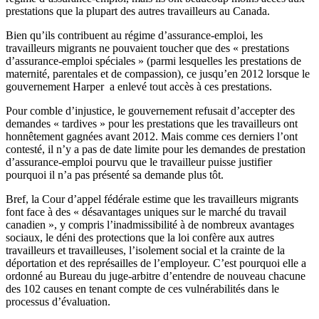
prestations
que
la
plupart
des
autres
travailleurs
au Canada.
Bien
qu’ils
contribuent
au
régime
d’assurance-emploi
, les
travailleurs
migrants ne
pouvaient
toucher
que
des «
prestations
d’assurance-emploi
spéciales
» (
parmi
lesquelles
les
prestations
de
maternité
,
parentales
et de compassion),
ce
jusqu’en
2012
lorsque
le
gouvernement
Harper a
enlevé
tout
accès
à
ces
prestations
.
Pour
comble
d’injustice
, le
gouvernement
refusait
d’accepter
des
demandes
«
tardives
» pour les
prestations
que
les
travailleurs
ont
honnêtement
gagnées
avant 2012.
Mais
comme
ces
derniers
l’ont
contesté
,
il
n’y
a pas de date
limite
pour les
demandes
de
prestation
d’assurance-emploi
pourvu
que
le
travailleur
puisse
justifier
pourquoi
il
n’a
pas
présenté
sa
demande
plus
tôt
.
Bref
, la
Cour
d’appel
fédérale
estime
que
les
travailleurs
migrants
font face
à
des «
désavantages
uniques
sur
le
marché
du travail
canadien
», y
compris
l’inadmissibilité
à
de
nombreux
avantages
sociaux
, le
déni
des protections
que
la
loi
confère
aux
autres
travailleurs
et
travailleuses
,
l’isolement
social et la
crainte
de la
déportation
et des
représailles
de
l’employeur
.
C’est
pourquoi
elle
a
ordonné
au Bureau du
juge-arbitre
d’entendre
de nouveau
chacune
des 102 causes en tenant
compte
de
ces
vulnérabilités
dans
le
processus
d’évaluation
.