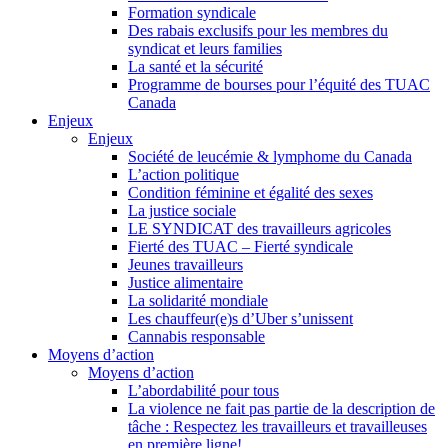
Formation syndicale
Des rabais exclusifs pour les membres du
syndicat et leurs families
La santé et la sécurité
Programme de bourses pour l’équité des TUAC
Canada
Enjeux
Enjeux
Société de leucémie & lymphome du Canada
L’action politique
Condition féminine et égalité des sexes
La justice sociale
LE SYNDICAT des travailleurs agricoles
Fierté des TUAC – Fierté syndicale
Jeunes travailleurs
Justice alimentaire
La solidarité mondiale
Les chauffeur(e)s d’Uber s’unissent
Cannabis responsable
Moyens d’action
Moyens d’action
L’abordabilité pour tous
La violence ne fait pas partie de la description de
tâche : Respectez les travailleurs et travailleuses
en première ligne!