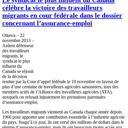
célèbre la victoire des travailleurs
migrants en cour fédérale dans le dossier
concernant l’assurance-emploi
Ottawa – 22
novembre
2013 –
Ardent
défenseur
des
travailleurs
migrants, le
syndicat
le plus
influent du
Canada se
réjouit
de la
décision
rendue
par la
Cour
d’appel
fédérale
le 19
novembre
en
faveur
de
plus
d’une
centaine
de
travailleurs
agricoles
saisonniers
,
tous
des
membres
actifs
de
l’Alliance
des
travailleurs
agricoles
(ATA),
auxquels
on
refusait
injustement
les
prestations
parentales
d’assurance-emploi
.
Les
travailleurs
migrants
viennent
au Canada
chaque
année
depuis
1966 pour
apporter
une
contribution
essentielle
à
l’industrie
agricole
du pays.
Jusqu’à
ce
jour,
ils
ont
versé
des millions de dollars
dans
le
régime
d’assurance-emploi
,
mais
ils
ont
beaucoup
moins
accès
aux