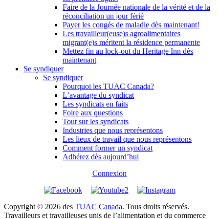
Faire de la Journée nationale de la vérité et de la
réconciliation un jour férié
Payer les congés de maladie dès maintenant!
Les travailleur(euse)s agroalimentaires
migrant(e)s méritent la résidence permanente
Mettez fin au lock-out du Heritage Inn dès
maintenant
Se syndiquer
Se syndiquer
Pourquoi les TUAC Canada?
L’avantage du syndicat
Les syndicats en faits
Foire aux questions
Tout sur les syndicats
Industries que nous représentons
Les lieux de travail que nous représentons
Comment former un syndicat
Adhérez dès aujourd’hui
Connexion
Copyright © 2026 des
TUAC Canada
. Tous droits réservés.
Travailleurs et travailleuses unis de l’alimentation et du commerce