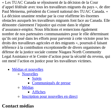
« Les
TUAC
Canada se
réjouissent
de la
décision
de la
Cour
d’appel
fédérale
avec
tous
les
travailleurs
migrants du pays », de dire
Paul
Meinema
,
président
du
Conseil
national des
TUAC
Canada. «
La
décision
unanime
rendue
par la
cour
réaffirme
les
énormes
obstacles
auxquels
les
travailleurs
migrants font face au Canada. Elle
démontre
clairement
l’injustice
qui
existe
dans
le
régime
d’assurance-emploi
.
Nous
félicitons
et
remercions
également
nombre
de nos
partenaires
communautaires
pour le
rôle
déterminant
qu’ils
ont
joué
dans
les efforts pour
parvenir
à
cette
victoire
pour les
droits
des
travailleurs
agricoles
et des migrants »,
poursuit-il
faisant
référence
à
la contribution
exceptionnelle
de divers
organismes
de
défense
de la justice
sociale
comme
Niagara North Community
Legal Assistance et le Centre
d’action
pour la
sécurité
du
revenu
, qui
ont
mené
l’action
en justice pour les
travailleurs
victimes
.
Médias et nouvelles
Nouvelles
Sujets
Communiqués de presse
Médias
Affiches
Inscription pour nouvelles en direct
Contact médias