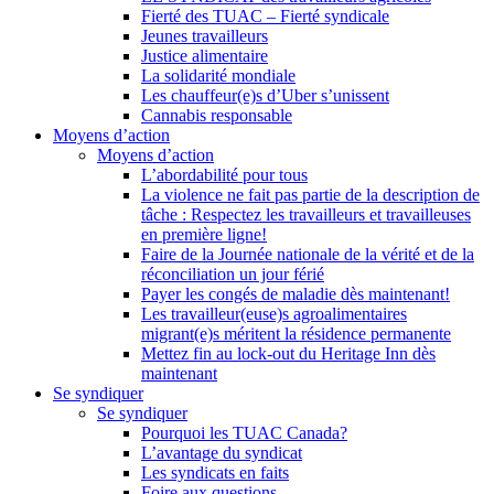
Fierté des TUAC – Fierté syndicale
Jeunes travailleurs
Justice alimentaire
La solidarité mondiale
Les chauffeur(e)s d’Uber s’unissent
Cannabis responsable
Moyens d’action
Moyens d’action
L’abordabilité pour tous
La violence ne fait pas partie de la description de
tâche : Respectez les travailleurs et travailleuses
en première ligne!
Faire de la Journée nationale de la vérité et de la
réconciliation un jour férié
Payer les congés de maladie dès maintenant!
Les travailleur(euse)s agroalimentaires
migrant(e)s méritent la résidence permanente
Mettez fin au lock-out du Heritage Inn dès
maintenant
Se syndiquer
Se syndiquer
Pourquoi les TUAC Canada?
L’avantage du syndicat
Les syndicats en faits
Foire aux questions