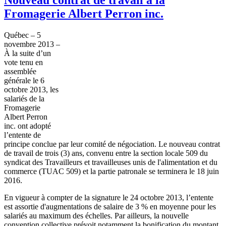
Fromagerie Albert Perron inc.
Québec
– 5
novembre
2013 –
À
la suite
d’un
vote
tenu
en
assemblée
générale
le 6
octobre
2013, les
salariés
de la
Fromagerie
Albert
Perron
inc
.
ont
adopté
l’entente
de
principe
conclue
par
leur
comité
de
négociation
. Le nouveau
contrat
de travail de
trois
(3)
ans
,
convenu
entre
la section locale 509 du
syndicat
des
Travailleurs
et
travailleuses
unis
de
l'alimentation
et du
commerce (
TUAC
509) et la
partie
patronale
se
terminera
le 18
juin
2016.
En
vigueur
à
compter
de la signature le 24
octobre
2013,
l’entente
est
assortie
d'augmentations
de
salaire
de 3 % en
moyenne
pour les
salariés
au maximum des
échelles
. Par
ailleurs
, la nouvelle
convention collective
prévoit
notamment
la
bonification
du
montant