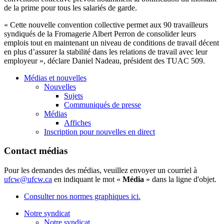
de la prime pour
tous
les
salariés
de
garde
.
«
Cette
nouvelle convention collective
permet
aux 90
travailleurs
syndiqués
de la
Fromagerie
Albert
Perron
de
consolider
leurs
emplois
tout en
maintenant
un
niveau
de conditions de travail
décent
en plus
d’assurer
la
stabilité
dans
les relations de travail
avec
leur
employeur
»,
déclare
Daniel
Nadeau
,
président
des
TUAC
509.
Médias et nouvelles
Nouvelles
Sujets
Communiqués de presse
Médias
Affiches
Inscription pour nouvelles en direct
Contact médias
Pour les demandes des médias, veuillez envoyer un courriel à
ufcw@ufcw.ca
en indiquant le mot «
Média
» dans la ligne d'objet.
Consulter nos normes graphiques ici.
Notre syndicat
Notre syndicat