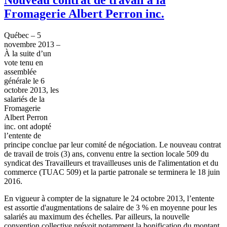
Fromagerie Albert Perron inc.
Québec
– 5
novembre
2013 –
À
la suite
d’un
vote
tenu
en
assemblée
générale
le 6
octobre
2013, les
salariés
de la
Fromagerie
Albert
Perron
inc
.
ont
adopté
l’entente
de
principe
conclue
par
leur
comité
de
négociation
. Le nouveau
contrat
de travail de
trois
(3)
ans
,
convenu
entre
la section locale 509 du
syndicat
des
Travailleurs
et
travailleuses
unis
de
l'alimentation
et du
commerce (
TUAC
509) et la
partie
patronale
se
terminera
le 18
juin
2016.
En
vigueur
à
compter
de la signature le 24
octobre
2013,
l’entente
est
assortie
d'augmentations
de
salaire
de 3 % en
moyenne
pour les
salariés
au maximum des
échelles
. Par
ailleurs
, la nouvelle
convention collective
prévoit
notamment
la
bonification
du
montant