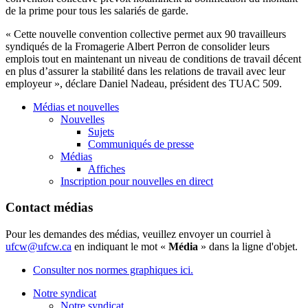
de la prime pour
tous
les
salariés
de
garde
.
«
Cette
nouvelle convention collective
permet
aux 90
travailleurs
syndiqués
de la
Fromagerie
Albert
Perron
de
consolider
leurs
emplois
tout en
maintenant
un
niveau
de conditions de travail
décent
en plus
d’assurer
la
stabilité
dans
les relations de travail
avec
leur
employeur
»,
déclare
Daniel
Nadeau
,
président
des
TUAC
509.
Médias et nouvelles
Nouvelles
Sujets
Communiqués de presse
Médias
Affiches
Inscription pour nouvelles en direct
Contact médias
Pour les demandes des médias, veuillez envoyer un courriel à
ufcw@ufcw.ca
en indiquant le mot «
Média
» dans la ligne d'objet.
Consulter nos normes graphiques ici.
Notre syndicat
Notre syndicat