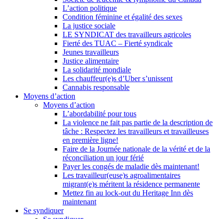
L’action politique
Condition féminine et égalité des sexes
La justice sociale
LE SYNDICAT des travailleurs agricoles
Fierté des TUAC – Fierté syndicale
Jeunes travailleurs
Justice alimentaire
La solidarité mondiale
Les chauffeur(e)s d’Uber s’unissent
Cannabis responsable
Moyens d’action
Moyens d’action
L’abordabilité pour tous
La violence ne fait pas partie de la description de
tâche : Respectez les travailleurs et travailleuses
en première ligne!
Faire de la Journée nationale de la vérité et de la
réconciliation un jour férié
Payer les congés de maladie dès maintenant!
Les travailleur(euse)s agroalimentaires
migrant(e)s méritent la résidence permanente
Mettez fin au lock-out du Heritage Inn dès
maintenant
Se syndiquer