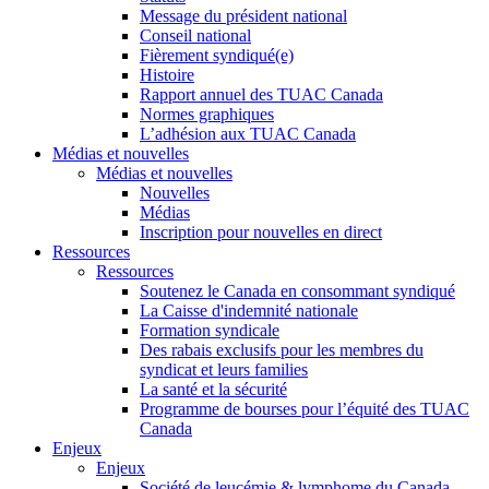
Message du président national
Conseil national
Fièrement syndiqué(e)
Histoire
Rapport annuel des TUAC Canada
Normes graphiques
L’adhésion aux TUAC Canada
Médias et nouvelles
Médias et nouvelles
Nouvelles
Médias
Inscription pour nouvelles en direct
Ressources
Ressources
Soutenez le Canada en consommant syndiqué
La Caisse d'indemnité nationale
Formation syndicale
Des rabais exclusifs pour les membres du
syndicat et leurs families
La santé et la sécurité
Programme de bourses pour l’équité des TUAC
Canada
Enjeux
Enjeux
Société de leucémie & lymphome du Canada