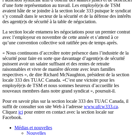
d’une
forte
représentation
au travail. Les
employé
(e)s de
TSM
avaient
hâte
de se
joindre
à
la section locale 333
puisque
le
syndicat
s’y
connaît
dans
le
secteur
de la
sécurité
et de la
défense
des
intérêts
des agent(e)s de
sécurité
à
la table de
négociation
.
La section locale
entamera
les
négociations
pour un premier
contrat
avec
l’employeur
en
novembre
de
cette
année
et
s’attend
à
ce
qu’une
convention collective
soit
ratifiée
peu
de temps
après
.
«
Nous
continuons
d’accroître
notre
présence
dans
l’industrie
de la
sécurité
pour faire en
sorte
que
davantage
d’agent
(e)s de
sécurité
puissent
avoir
un
salaire
suffisant
et des
rentes
de
retraite
raisonnables
et vivre de
manière
décente
avec
leurs
familles
respectives
», de dire Richard
McNaughton
,
président
de la section
locale 333 des
TUAC
Canada. «
C’est
une
victoire
pour les
employé
(e)s de
TSM
et
nous
sommes
heureux
d’accueillir
les
nouveaux
membres
dans
notre
grand
syndicat
»,
poursuit-il
.
Pour en savoir plus
sur
la section locale 333 des
TUAC
Canada,
il
suffit
de consulter son site Web
à
l’adresse
www.ufcw333.ca
.
Cliquez
ici
pour
entrer
en contact
avec
la section locale
sur
Facebook.
Médias et nouvelles
Nouvelles