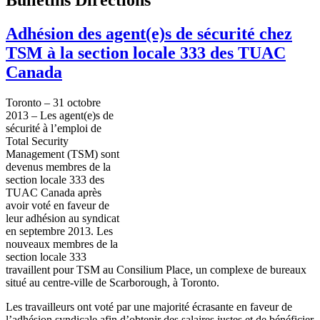
Adhésion des agent(e)s de sécurité chez
TSM à la section locale 333 des TUAC
Canada
Toronto – 31
octobre
2013 – Les agent(e)s de
sécurité
à
l’emploi
de
Total Security
Management (
TSM
)
sont
devenus
membres
de la
section locale 333 des
TUAC
Canada
après
avoir
voté
en
faveur
de
leur
adhésion
au
syndicat
en
septembre
2013. Les
nouveaux
membres
de la
section locale 333
travaillent
pour
TSM
au
Consilium
Place, un
complexe
de
bureaux
situé
au
centre-ville
de Scarborough,
à
Toronto.
Les
travailleurs
ont
voté
par
une
majorité
écrasante
en
faveur
de
l’adhésion
syndicale
afin
d’obtenir
des
salaires
justes
et de
bénéficier